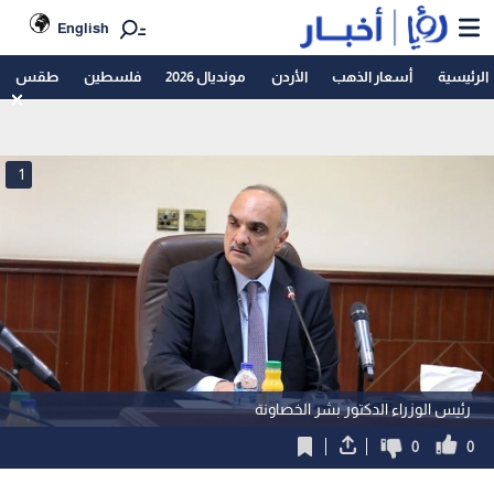
English
الرئيسية
أسعار الذهب
الأردن
مونديال 2026
فلسطين
طقس
1
رئيس الوزراء الدكتور بشر الخصاونة
0
0