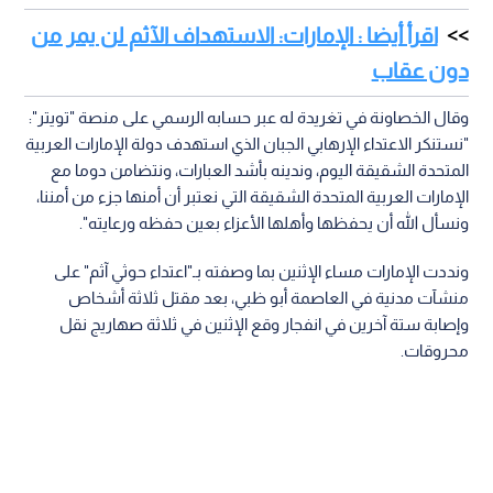
اقرأ أيضا : الإمارات: الاستهداف الآثم لن يمر من
دون عقاب
وقال الخصاونة في تغريدة له عبر حسابه الرسمي على منصة "تويتر":
"نستنكر الاعتداء الإرهابي الجبان الذي استهدف دولة الإمارات العربية
المتحدة الشقيقة اليوم، وندينه بأشد العبارات، ونتضامن دوما مع
الإمارات العربية المتحدة الشقيقة التي نعتبر أن أمنها جزء من أمننا،
ونسأل الله أن يحفظها وأهلها الأعزاء بعين حفظه ورعايته".
ونددت الإمارات مساء الإثنين بما وصفته بـ"اعتداء حوثي آثم" على
منشآت مدنية في العاصمة أبو ظبي، بعد مقتل ثلاثة أشخاص
وإصابة ستة آخرين في انفجار وقع الإثنين في ثلاثة صهاريج نقل
محروقات.