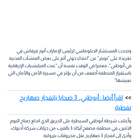
وتحدث المستشار الدبلوماسي لرئيس الإمارات أنور قرقاش في
تغريدة على "تويتر" عن "اعتداء حوثي آثم على بعض المنشآت المدنية
في أبوظبي"، معتبرا في الوقت نفسه أن "عبث الميليشيات الإرهابية
باستقرار المنطقة أضعف من أن يؤثر في مسيرة الأمن والأمان التي
نعيشها".
اقرأ أيضا : أبوظبي.. 3 ضحايا بانفجار صهاريج
نفطية
وأعلنت شرطة أبوظبي السيطرة على الحريق الذي اندلع صباح اليوم
الاثنين، في منطقة مصفح آيكاد 3 بالقرب من خزانات شركة أدنوك،
وأدى إلى انفجار 3 صهاريج نقل محروقات بترولية.