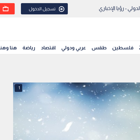
ولي - رؤيا الإخباري
تسجيل الدخول
فلسطين
طقس
عربي ودولي
اقتصاد
رياضة
هنا وهن
1