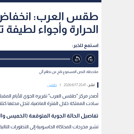
طقس العرب: انخفاض 
الحرارة وأجواء لطيفة تم
استمع للخبر:
ملاحظة: النص المسموع ناتج عن نظام آلي
نشر :
20:41 2026/6/17
|
طقس
أصدر مركز "طقس العرب" تقريره الجوي للأيام المقبلة، مش
سادت المملكة خلال الفترة الماضية، لتحل محلها كتلة
تفاصيل الحالة الجوية المتوقعة (الخميس وا
تشير مخرجات المحاكاة الحاسوبية إلى التطورات التا