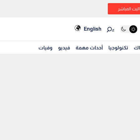
البث المباشر
English
اك
تكنولوجيا
أحداث مهمة
فيديو
وفيات