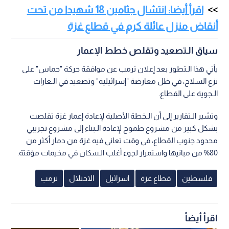
اقرأ أيضا: انتشال جثامين 18 شهيدا من تحت
أنقاض منزل عائلة كرم في قطاع غزة
سياق الـتصعيد وتقلص خطط الإعمار
يأتي هذا الـتطور بعد إعلان ترمب عن موافقة حركة "حماس" على
نزع السلاح، في ظل معارضة "إسرائيلية" وتصعيد في الـغارات
الـجوية على القطاع.
وتشير الـتقارير إلى أن الـخطة الأصلية لإعادة إعمار غزة تقلصت
بشكل كبير من مشروع طموح لإعادة الـبناء إلى مشروع تجريبي
محدود جنوب القطاع، في وقت تعاني فيه غزة من دمار أكثر من
80% من مبانيها واستمرار لجوء أغلب الـسكان في مخيمات مؤقتة.
فلسطين
قطاع غزة
اسرائيل
الاحتلال
ترمب
اقرأ أيضاً