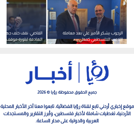
الرجوب يشكر الأمير علي بعد معاملة
القاضي: نقف خلف جهود ا
اللاعب الفلسطيني كمحلي
الهادفة لبلورة موقف عرب
يوقف انتهاكات الاحتلال
جميع الحقوق محفوظة رؤيا © 2026
موقع إخباري أردني تابع لقناة رؤيا الفضائية. تابعوا معنا آخر الأخبار المحلية
الأردنية، تغطيات شاملة لأخبار فلسطين، وأبرز التقارير والمستجدات
العربية والدولية على مدار الساعة.