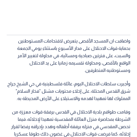
واضافت ان المسجد الأقصى يتعرض لاقتحامات المستوطنين
بحماية قوات الاحتلال على مدار الأسبوع باستثناء يومي الجمعة
والسبت، على فترتين صباحية ومسائية، في محاولة لتغيير الأمر
الواقع بالأقصى، ومحاولة تقسيمه زمانيا على يد الاحتلال
ومستوطنيه المتطرفين.
وأجبرت سلطات الاحتلال اليوم، عائلة فلسطينية في حي الشيخ جراح
شرق القدس المحتلة، على إخلاء محتويات مشتل "فخار السلام"
المملوك لها تمهيدا لهدمه والاستيلاء على الأرض المحيطة به.
وقامت طواقم بلدية الاحتلال في القدس برفقة قوات معززة من
الشرطة بمحاصرة منزل العائلة المقدسية تمهيدا لإخلائه، فيما
تحصن المقدسي في منزله برفقة أطفاله وهدد بإحراقه رفضا لقرار
إخلائه، كما فرضت قوات الاحتلال في غضون ذلك طوقا عسكريا