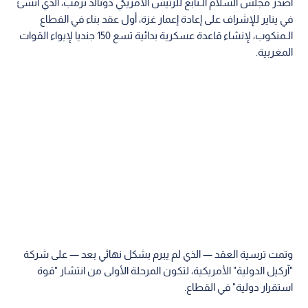
أصدر مجلس السلام الـتابع للرئيس الأمريكي دونالد ترمب، الذي أنشئ
في يناير للإشراف على إعادة إعمار غزة، أول عقد بناء في القطاع
الـمنكوب، لإنشاء قاعدة عسكرية بدائية تسع 150 جنديا لإيواء القوات
المغربية.
وتمت ترسية العقد — الذي لم يبرم بشكل نهائي بعد — على شركة
"آركيل الدولية" الأمريكية، لتكون المرحلة الأولى من انتشار "قوة
استقرار دولية" في القطاع.