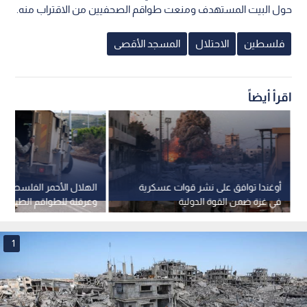
حول البيت المستهدف ومنعت طواقم الصحفيين من الاقتراب منه.
فلسطين
الاحتلال
المسجد الأقصى
اقرأ أيضاً
أوغندا توافق على نشر قوات عسكرية
في غزة ضمن القوة الدولية
وعرقلة للطواقم الطبية ف
مستمر لقوات الاحتلال في 
وكفر عقب
1