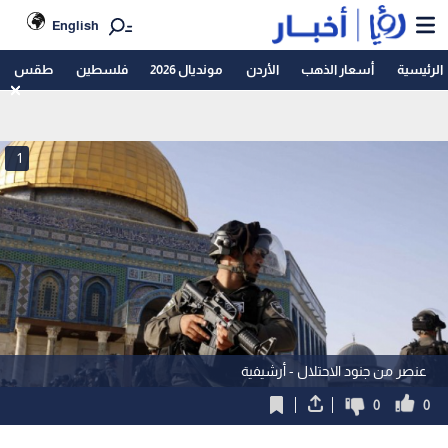
English
الرئيسية
أسعار الذهب
الأردن
مونديال 2026
فلسطين
طقس
1
عنصر من جنود الاحتلال - أرشيفية
0
0