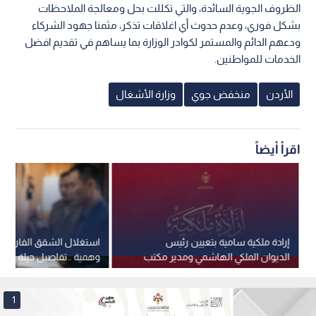
الظروف الجوية السائدة، والتي تكللت بحل ومعالجة الملاحظات
بشكل فوري، وعدم حدوث أي اغلاقات تذكر، مثمنا جهود الشركاء
ودعهم الدائم والمستمر لكوادر الوزارة بما يساهم في تقديم افضل
الخدمات للمواطنين.
الأردن
منخفض جوي
وزارة الأشغال
اقرأ أيضاً
إرادة ملكية سامية بتعيين رئيس
استغلال الشقق الفارغة 
الديوان الملكي الهاشمي ومدير مكتب
وهمية ..تفاصيل حيلة عقا
جلالة الملك عضوين في مجلس الأمن
في عمان
القومي
1