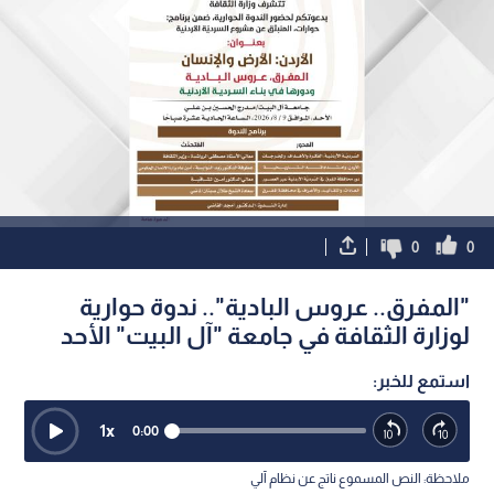
0
0
"المفرق.. عروس البادية".. ندوة حوارية
لوزارة الثقافة في جامعة "آل البيت" الأحد
استمع للخبر:
1
x
0:00
ملاحظة: النص المسموع ناتج عن نظام آلي