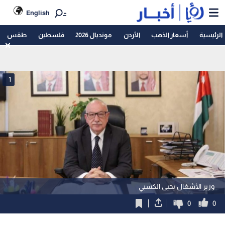
English
الرئيسية
أسعار الذهب
الأردن
مونديال 2026
فلسطين
طقس
1
وزير الأشغال يحيى الكسبي
0
0