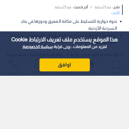
نشر :
منذ 23 ساعة
|
آخر تحديث :
منذ 23 ساعة
الأردن
ندوة حوارية للتسليط على مكانة الـمفرق ودورها في بناء
الـسردية الأردنية.
حضور وزير الثقافة ونخبة من الـمسؤولين والـمفكرين مع دعوة
هذا الموقع يستخدم ملف تعريف الارتباط Cookie
عامة للحضور.
لمزيد من المعلومات ، يرجى قراءة
سياسة الخصوصية
تنظم وزارة الثقافة ندوة حوارية في تمام الساعة الحادية عشرة صباحا
يوم الأحد الـمقبل، على مدرج "الحسين بن علي" في جامعة آل البيت،
اوافق
بعنوان "المفرق.. عروس البادية ودورها في بناء السردية الأردنية".
الرئيسية
عواجل
المباشر
أحدث الأخبار
الأكثر شيوعًا