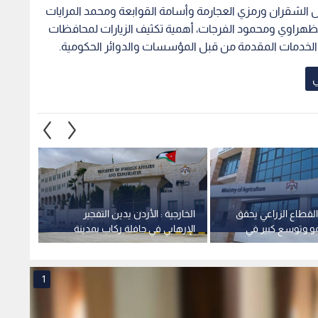
مال الشقران ورمزي العجارمة وأسامة القوابعة ومحمد المرايات
الظهراوي ومحمود الفرجات، أهمية تكثيف الزيارات لمحافظات
ع الخدمات المقدمة من قبل المؤسسات والدوائر الحكومية.
ي
 القطاع الزراعي يحقق
الخارجية : الأردن يدين التفجير
الأشغا
مو وتوسع كبير في
الإرهابي في حافلة ركاب بمدينة
معان -
طنية
جرمانا بريف دمشق في سوريا
1