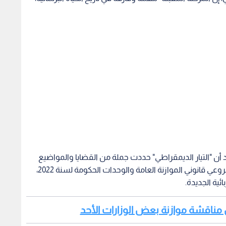
د أن "التيار الديمقراطي" حددت جملة من القضايا والمواضيع
المهمة على جدول أعمالها للفترة المقبلة، سيما مشروعي قانوني الموازنة العامة والوحدات الحكومة لسنة 2022،
ئية الجديدة.
كمل مناقشة موازنة بعض الوزارات الأحد