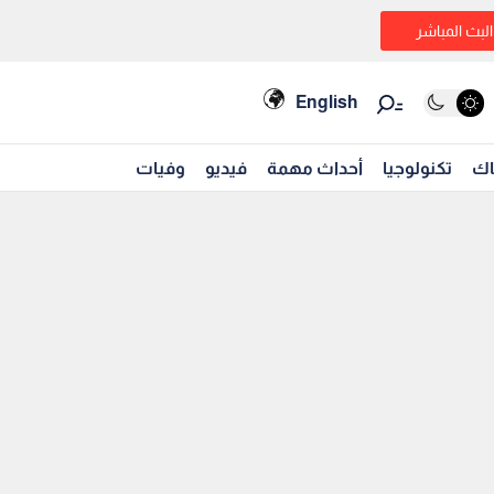
البث المباشر
English
اك
تكنولوجيا
أحداث مهمة
فيديو
وفيات