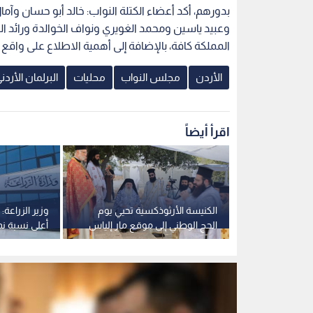
بدورهم، أكد أعضاء الكتلة النواب: خالد أبو حسان وآ
وعبيد ياسين ومحمد الغويري ونواف الخوالدة ورائد 
المملكة كافة، بالإضافة إلى أهمية الاطلاع على واق
الأردن
مجلس النواب
محليات
البرلمان الأردن
اقرأ أيضاً
صدر اشتراطات
الكنيسة الأرثوذكسية تحيي يوم
وزير الزراعة:
ما والمايونيز
الحج الوطني إلى موقع مار إلياس
أعلى نسبة ن
الأثري في عجلون
الصادرات الو