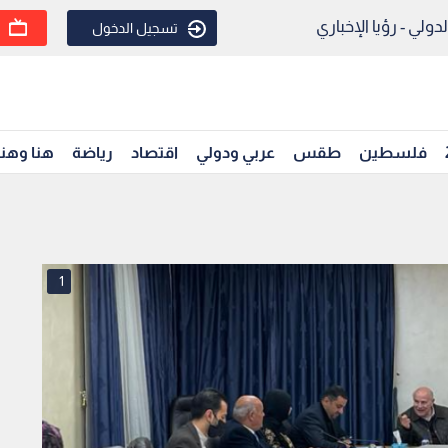
ولي - رؤيا الإخباري
تسجيل الدخول
فلسطين
طقس
عربي ودولي
اقتصاد
رياضة
هنا وهن
1