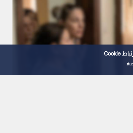
Cooki
ية
غة بعقود وهمية