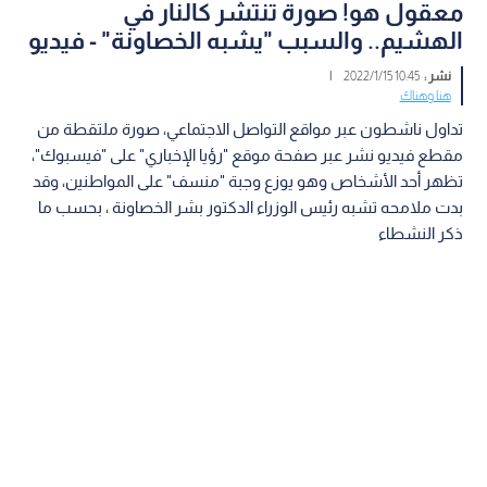
معقول هو! صورة تنتشر كالنار في
الهشيم.. والسبب "يشبه الخصاونة" - فيديو
نشر :
10:45 2022/1/15
|
هنا وهناك
تداول ناشطون عبر مواقع التواصل الاجتماعي، صورة ملتقطة من
مقطع فيديو نشر عبر صفحة موقع "رؤيا الإخباري" على "فيسبوك"،
تظهر أحد الأشخاص وهو يوزع وجبة "منسف" على المواطنين، وقد
بدت ملامحه تشبه رئيس الوزراء الدكتور بشر الخصاونة ، بحسب ما
ذكر النشطاء