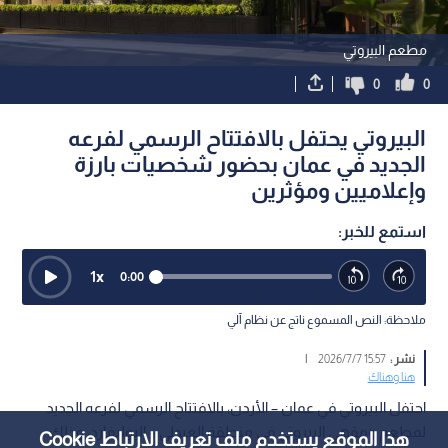
مطعم البيروتي
0
0
البيروتي يحتفل بالافتتاح الرسمي لفرعه
الجديد في عمان بحضور شخصيات بارزة
وإعلاميين ومؤثرين
استمع للخبر:
1
x
0:00
ملاحظة: النص المسموع ناتج عن نظام آلي
نشر :
15:57 2026/7/7
|
هنا وهناك
احتفل البيروتي في عمان – الأردن، بالافتتاح الرسمي لفرعه الجديد
لمطعم ومقهى البيروتي في منطقة العبدلي – البوليفارد، وذلك
هذا الموقع يستخدم ملف تعريف الارتباط Cookie