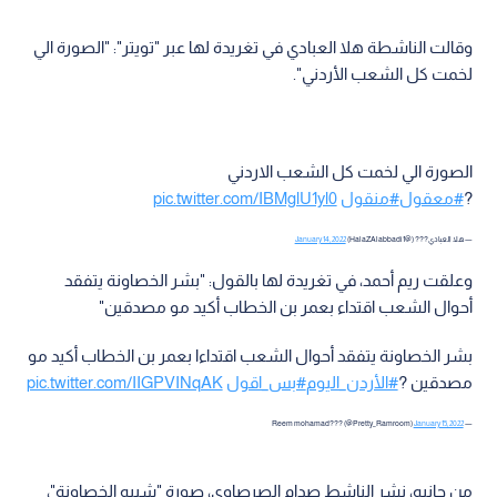
وقالت الناشطة هلا العبادي في تغريدة لها عبر "تويتر": "الصورة الي
لخمت كل الشعب الأردني".
الصورة الي لخمت كل الشعب الاردني
?
#معقول
#منقول
pic.twitter.com/IBMglU1yl0
— هلا العبادي??? (@HalaZAlabbadi1)
January 14, 2022
وعلقت ريم أحمد، في تغريدة لها بالقول: "بشر الخصاونة يتفقد
أحوال الشعب اقتداء بعمر بن الخطاب أكيد مو مصدقين"
بشر الخصاونة يتفقد أحوال الشعب اقتداءا بعمر بن الخطاب أكيد مو
مصدقين ?
#الأردن_اليوم
#بس_اقول
pic.twitter.com/IIGPVINqAK
January 15, 2022
— Reem mohamad??? (@Pretty_Ramroom)
من جانبه، نشر الناشط صدام الصرصاوي، صورة "شبيه الخصاونة"،