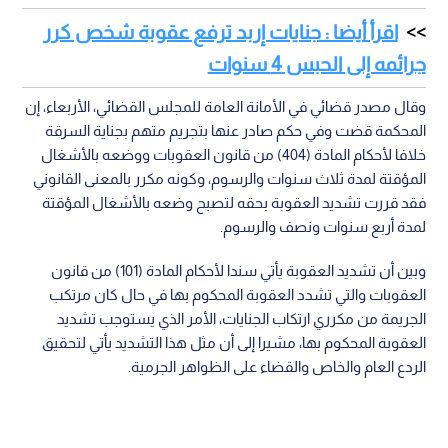
اقرأ أيضا : جنايات إربد ترفع عقوبة شخص كرر
جرائمه إلى الحبس 4 سنوات
وقال مصدر قضائي في الأمانة العامة للمجلس القضائي، الأربعاء، إن
المحكمة قضت وفي حكم صادر عنها بتجريم متهم بجناية السرقة
خلافا لأحكام المادة (404) من قانون العقوبات ووضعه بالأشغال
المؤقتة لمدة ثلاث سنوات والرسوم، وكونه مكرر بالمعنى القانوني
فقد قررت تشديد العقوبة بحقه لتصبح وضعه بالأشغال المؤقتة
لمدة أربع سنوات ونصف والرسوم.
وبين أن تشديد العقوبة يأتي سندا لأحكام المادة (101) من قانون
العقوبات والتي تشدد العقوبة المحكوم بها في حال كان مرتكب
الجريمة من مكرري ارتكاب الجنايات، الأمر الذي يستوجب تشديد
العقوبة المحكوم بها، مشيرا إلى أن مثل هذا التشديد يأتي لتحقيق
الردع العام والخاص والقضاء على الظواهر الجرمية.