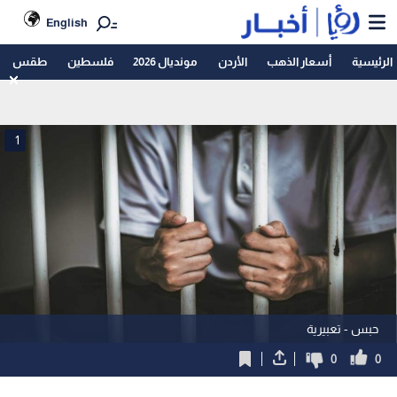
English
الرئيسية
أسعار الذهب
الأردن
مونديال 2026
فلسطين
طقس
1
حبس - تعبيرية
0
0