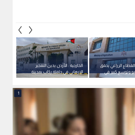
 القطاع الزراعي يحقق
الخارجية : الأردن يدين التفجير
الأشغا
مو وتوسع كبير في
الإرهابي في حافلة ركاب بمدينة
معان -
طنية
جرمانا بريف دمشق في سوريا
1