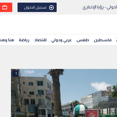
ولي - رؤيا الإخباري
تسجيل الدخول
فلسطين
طقس
عربي ودولي
اقتصاد
رياضة
هنا وهن
1