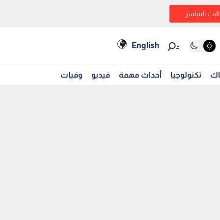
البث المباشر
English
اك
تكنولوجيا
أحداث مهمة
فيديو
وفيات