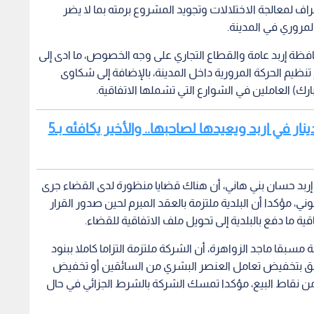
ف لمعالجة الاختلالات وتجويد المشروع برمته بما لا يضر
مروري في المدينة.
حافظة إربد عامة والقطاع التجاري على وجه الخصوص، ما ادى إلى
نظيم الحركة المرورية داخل المدينة، بالإضافة إلى شكاوى
) العاملين في الشوارع التي تشملها الاتفاقية.
اقرأ أيضا : بائع متجول يعثر على17 ألف دينار في اربد ويعيدها لصاحبها.. والأخير يكافئه بـ5
 إربد حسان بني هاني، أن هناك قضايا منظورة لدى القضاء جرى
 مؤكدا أن البلدية ملتزمة بالعقد المبرم لحين صدور القرار
ة ما دفع بالبلدية إلى تحويل ملف الاتفاقية للقضاء.
مسبقا ماجد الزواهرة، أن الشركة ملتزمة التزاما كاملا ببنود
يتعلق بتخفيض تعامل العنصر البشري من السائقين أو تخفيض
 نقاط البيع، مؤكدا تمسك الشركة بالشرط الجزائي في حال