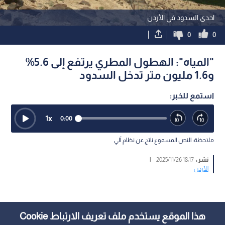
احدى السدود في الأردن
0
0
"المياه": الهطول المطري يرتفع إلى 5.6%
و1.6 مليون متر تدخل السدود
استمع للخبر:
1
x
0:00
ملاحظة: النص المسموع ناتج عن نظام آلي
نشر :
18:17 2025/11/26
|
الأردن
هذا الموقع يستخدم ملف تعريف الارتباط Cookie