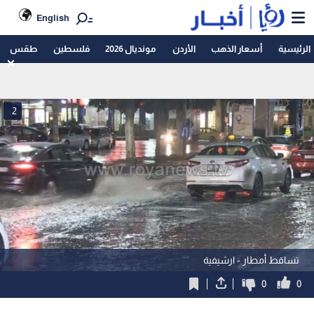
English
الرئيسية
أسعار الذهب
الأردن
مونديال 2026
فلسطين
طقس
2
تساقط أمطار - ارشيفية
0
0