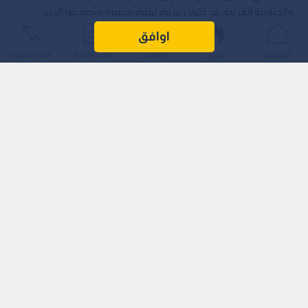
والجنوبية الغربية، قد تكون غزيرة لفترة قصيرة ويصحبها الرعد
وهطول البرد، وذلك حسب النشرات الجوية الصادرة عن الجهات
اوافق
المختصة.
الرئيسية
عواجل
المباشر
أحدث الأخبار
الأكثر شيوعًا
الابتعاد عن الأودية
ودعت المديرية إلى أخذ الاحتياطات اللازمة وانتهاج السلوك السليم
وضرورة الابتعاد عن جوانب الأودية وأماكن تشكل السيول