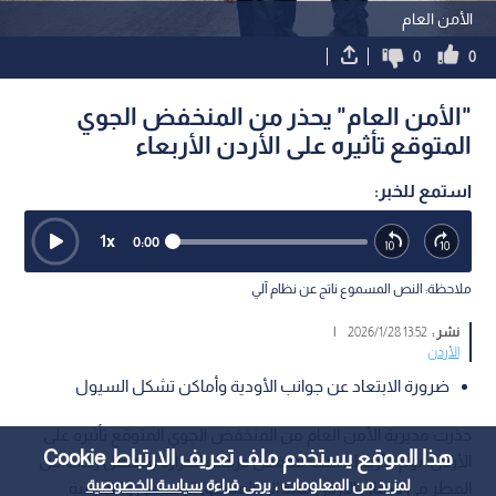
الأمن العام
0
0
"الأمن العام" يحذر من المنخفض الجوي
المتوقع تأثيره على الأردن الأربعاء
استمع للخبر:
1
x
0:00
ملاحظة: النص المسموع ناتج عن نظام آلي
نشر :
13:52 2026/1/28
|
الأردن
ضرورة الابتعاد عن جوانب الأودية وأماكن تشكل السيول
حذرت مديرية الأمن العام من المنخفض الجوي المتوقع تأثيره على
هذا الموقع يستخدم ملف تعريف الارتباط Cookie
الأردن، يوم الأربعاء، حيث تنخفض درجات الحرارة وتهطل زخات من
لمزيد من المعلومات ، يرجى قراءة
سياسة الخصوصية
المطر في شمال الأردن تمتد إلى المناطق الوسطى والشرقية