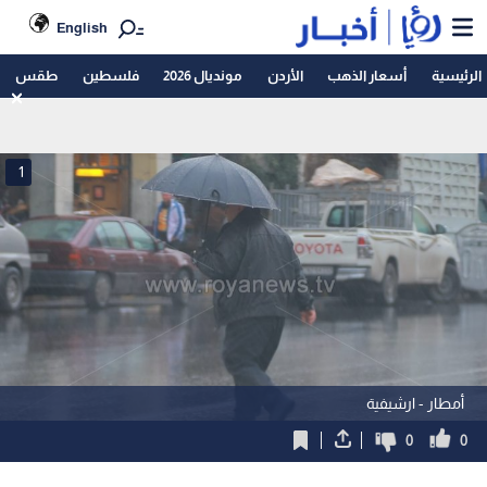
English
الرئيسية
أسعار الذهب
الأردن
مونديال 2026
فلسطين
طقس
1
أمطار - ارشيفية
0
0