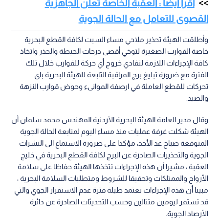
اقرأ أيضا : العقبة الخاصة تعلن الجاهزية
القصوى للتعامل مع الحالة الجوية
وأطلقت الهيئة تحذير ملاحي مساء السبت لكافة القطع البحرية
خاصة القوارب الصغيرة لتوخي أقصى درجات الحيطة والحذر واتخاذ
كافة الإجراءات اللازمة لتفادي خروج أي حركة للقوارب خلال تلك
الفترة مع ضرورة تبليغ برج المراقبة التابعة للهيئة البحرية باي
تحركات للقطع العاملة في ارصفة الموانىء وحوض قوارب النزهة
والصيد.
وقال مدير العامة الهيئة البحرية الأردنية المهندس محمد سلمان أن
الهيئة شكلت غرفة عمليات منذ مساء اليوم لمتابعة الحالة الجوية
المتوقعة صباح غد الأحد، مؤكدا على ضرورة الاستماع الى النشرات
الجوية والتحذيرات الصادرة عن البرج لكافة القطع البحرية في خليج
العقبة ، مشيرا أن هذه الإجراءات تتخذها الهيئة حفاظا على سلامة
الأرواح والممتلكات وتحقيقا للشروط ومتطلبات السلامة البحرية ،
مبينا أن هذه الإجراءات تعتمد طيلة فترة عدم الاستقرار الجوي والتي
قد تستمر ليومين متتالين وحسب التحديثات الصادرة عن دائرة
الأرصاد الجوية.