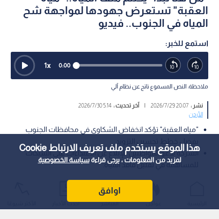
العقبة" تستعرض جهودها لمواجهة شح
المياه في الجنوب.. فيديو
استمع للخبر:
1
x
0:00
ملاحظة: النص المسموع ناتج عن نظام آلي
نشر :
20:07 2026/7/29
|
آخر تحديث :
5:14 2026/7/30
الأردن
"مياه العقبة" تؤكد انخفاض الشكاوى في محافظات الجنوب
بفضل خطط تحسين التزويد.
هذا الموقع يستخدم ملف تعريف الارتباط Cookie
الشركة تدعو المواطنين للإبلاغ عن الاعتداءات على الشبكات
لمزيد من المعلومات ، يرجى قراءة
سياسة الخصوصية
للمساهمة في تقليل فاقد المياه.
ناقش برنامج من هنا نبدأ واقع التزويد المائي في محافظات الجنوب،
اوافق
في ختام سلسلة حلقاته حول تحديات قطاع المياه، حيث استعرضت
الرئيسية
عواجل
المباشر
أحدث الأخبار
الأكثر شيوعًا
شركة مياه العقبة خططها لمواجهة شح المياه، وتحسين مستوى