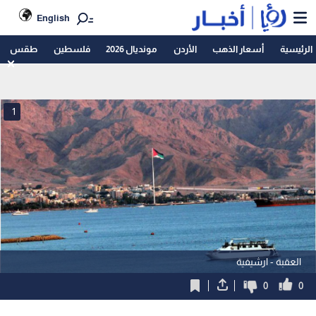
English
الرئيسية
أسعار الذهب
الأردن
مونديال 2026
فلسطين
طقس
1
العقبة - ارشيفية
0
0