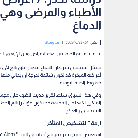
الأطباء والمرضى وه
الدماغ
نشر :
7:54 2025/10/23
|
هنا وهناك
غالبا ما يتم الخلط بين هذه الأعراض وبين الإرهاق ال
يشكل تشخيص سرطان الدماغ مصدر قلق بالغ لأي شخص
أعراضه المبكرة قد تكون شائعة لدرجة أن يعاني منها ال
ضغوط الحياة اليومية.
وفي هذا السياق، سلط تقرير حديث الضوء على مجموعة
المتكرر، لكنها في الحقيقة قد تكون مؤشرا بالغ الخطو
التشخيص والعلاج.
أزمة "التشخيص المتأخر"
استعرض تقرير نشره موقع "ساينس أليرت" (Science Alert)،نتائج بحث علمي حول الكشف المبكر عن أورام الدماغ.