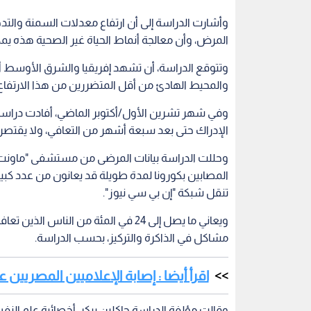
وأشارت الدراسة إلى أن ارتفاع معدلات السمنة وال
المرض، وأن معالجة أنماط الحياة غير الصحية هذه يمك
وتتوقع الدراسة، أن تشهد إفريقيا والشرق الأوسط أك
والمحيط الهادئ من أقل المتضررين من هذا الارتفاع
وفي شهر تشرين الأول/أكتوبر الماضي، أفادت دراسة
الإدراك حتى بعد سبعة أشهر من التعافي، ولا يقتصر
وحللت الدراسة بيانات المرضى من مستشفى "ماونت سي
المصابين بكورونا لمدة طويلة قد يعانون من عدد كبير 
تنقل شبكة "إن بي سي نيوز".
ويعاني ما يصل إلى 24 في المئة من ال
مشاكل في الذاكرة والتركيز، بحسب الدراسة.
اقرأ أيضا : إصابة الإعلاميين المصريي
وقالت مؤلفة الدراسة جاكلين بيكر، أخصائية علم الن