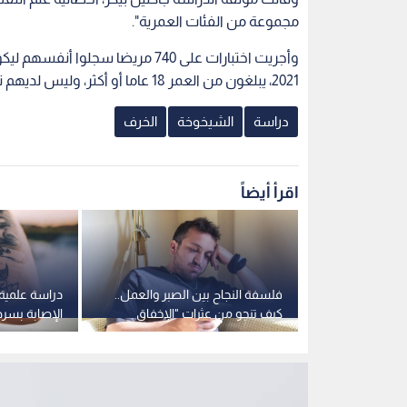
مجموعة من الفئات العمرية".
2021، يبلغون من العمر 18 عاما أو أكثر، وليس لديهم تاريخ من المعاناة من الخرف.
دراسة
الشيخوخة
الخرف
اقرأ أيضاً
 الأسباب
فلسفة النجاح بين الصبر والعمل..
دراسة علمية:
ندرة العيون
كيف تنجو من عثرات "الإخفاق
الإصابة بسرطا
الذاتي" اليومية