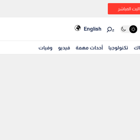
البث المباشر
English
اك
تكنولوجيا
أحداث مهمة
فيديو
وفيات