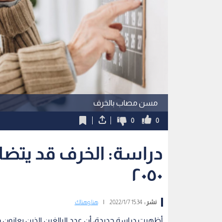
مسن مصاب بالخرف
0
0
دراسة: الخرف قد يتضا
٢٠٥٠
نشر :
15:34 2022/1/7
|
هنا وهناك
أظهرت دراسة جديدة، أن عدد البالغين الذين يعانون