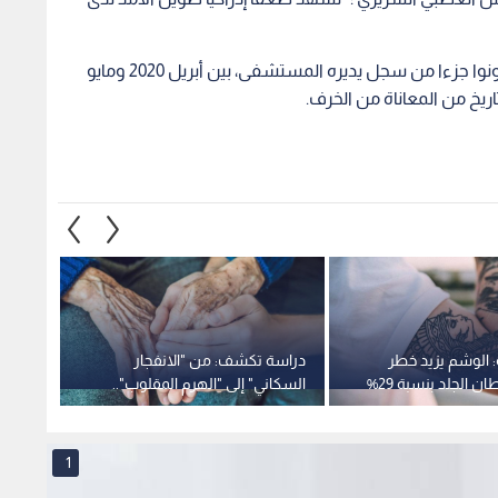
وأجريت اختبارات على 740 مريضا سجلوا أنفسهم ليكونوا جزءا من سجل يديره المستشفى، بين أبريل 2020 ومايو
 الوشم يزيد خطر
دراسة تكشف: من "الانفجار
تحذير 
ن الجلد بنسبة 29%
السكاني" إلى "الهرم المقلوب"..
قد يزي
العالم يتجه نحو ذروة الشيخوخة
عام 2050
1