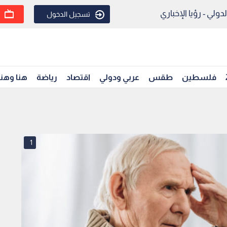
ولي - رؤيا الإخباري
تسجيل الدخول
فلسطين
طقس
عربي ودولي
اقتصاد
رياضة
هنا وهن
1