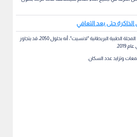
 الذاكرة حتى بعد التعافي
ونقلت هيئة "بي بي سي" عن الدراسة التي نشرت في المجلة الطبية البريطانية "لانسيت"، أنه بحلول 2050، قد يتجاوز
تمعات وتزايد عدد السكان.