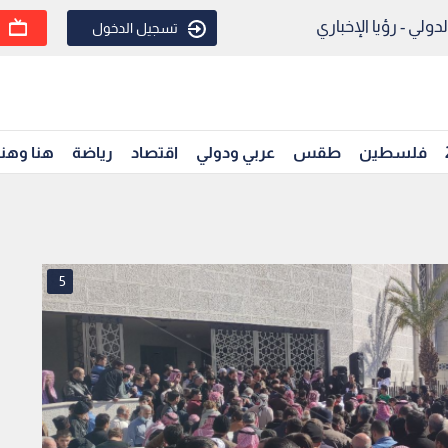
ولي - رؤيا الإخباري
تسجيل الدخول
فلسطين
طقس
عربي ودولي
اقتصاد
رياضة
هنا وهن
5