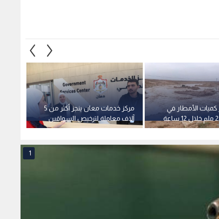
كميات الأمطار في
مركز خدمات معان ينجز أكثر من 5
إطلاق 
آلاف معاملة لترخيص السواقين
مدارس 
والمركبات منذ مطلع 2025
والموا
1