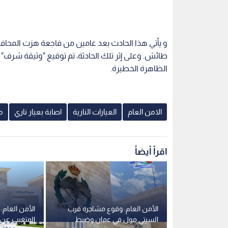
و يأتي هذا الحادث بعد عامين من فاجعة هزت المحاف
طائش. وعلى إثر تلك الحادثة، تم توقيع "وثيقة شرف
الظاهرة الخطيرة.
الامن العام
العيارات النارية
اصابة بعيار ناري
م
اقرأ أيضاً
سائقا ظهر
الأمن العام: وقوع مشاجرة قرب
الأمن العام:
ركبته من
السيتي مول في عمان وضبط
المتغيب عن م