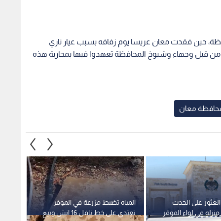
ظة، حين فقدت معان عريسا يوم زفافه بسبب عيار ناري
" من قبل وجهاء وشيوخ المحافظة تعهدوا فيها بمحاربة هذه
حافظة معان
 العثور على الحدث
المياه تضبط مزرعة في الموقر
أمن ا
نزله في لواء الموقر
تعتدي على خط ناقل 16 انش وبيع
عمل ج