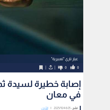
عيار ناري "تعبيرية"
0
0
إصابة خطيرة لسيدة ثما
في معان
نشر :
6:05 2025/10/4
|
الأردن