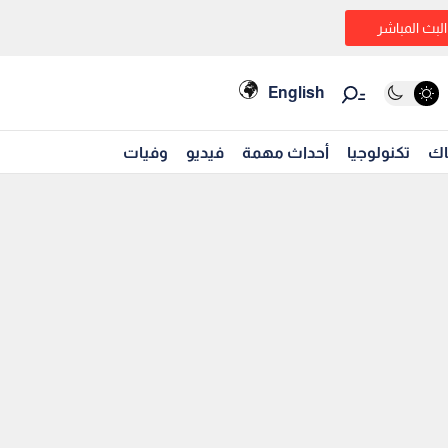
البث المباشر
English
اك
تكنولوجيا
أحداث مهمة
فيديو
وفيات