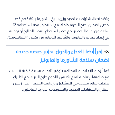
وتضمنت الاشتراطات تحديد وزن سيخ الشاورما بـ 60 كغم كحد
أقصى لضمان نضج اللحوم كاملا، مع ألا تتجاوز مدة استخدامه 12
ساعة من بداية التحضير، مع حظر استخدام البيض الطازج أو بودرته
في إعداد صوص المايونيز والثومية للوقاية من بكتيريا "السالمونيلا".
اقرأ أيضا: الغذاء والدواء: تدابير صحية جديدة
لضمان سلامة الشاورما والمايونيز
كما ألزمت التعليمات المطاعم بتوفير ثلاجات بسعة كافية تتناسب
مع طاقتها الإنتاجية لمنع تكديس اللحوم خارج التبريد، مع الالتزام
بدرجات حرارة محددة في الـمشاغل، وإلزامية الحصول على رخص
المهن والشهادات الصحية والفحوصات الدورية للعاملين.