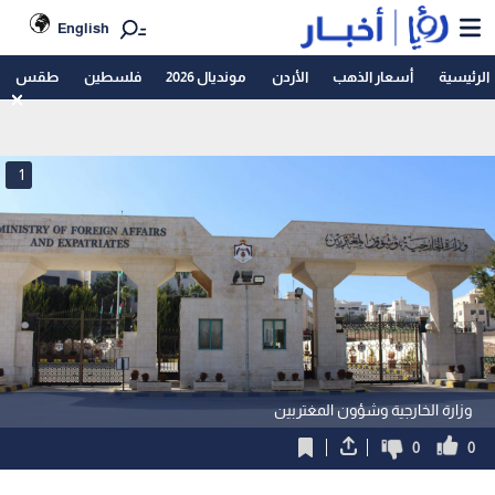
English
الرئيسية
أسعار الذهب
الأردن
مونديال 2026
فلسطين
طقس
1
وزارة الخارجية وشؤون المغتربين
0
0