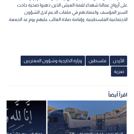
على أرواح عمالنا شهداء لقمة العيش الذين ذهبوا ضحية حادث
السير المؤسف. واعتمادهم في ملفات الدعم لدى الشؤون
الاجتماعية الفلسطينية. وإقامة صلاة الغائب عليهم يوم غد الجمعة.
الأردن
فلسطين
وزارة الخارجية وشؤون المغتربين
تعزية
اقرأ أيضاً
البيئة تدعم بلديات الطفيلة بـ 225
وفاة السيدة عائشة المجال