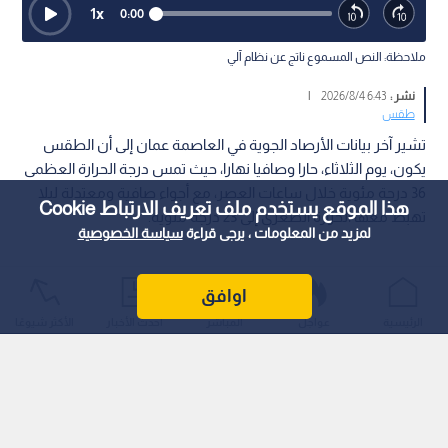
1
x
0:00
ملاحظة: النص المسموع ناتج عن نظام آلي
نشر :
6:43 2026/8/4
|
طقس
تشير آخر بيانات الأرصاد الجوية في العاصمة عمان إلى أن الطقس
يكون، يوم الثلاثاء، حارا وصافيا نهارا، حيث تمس درجة الحرارة العظمى
36 درجة مئوية خلال ساعات العصر، مع أجواء صافية ومعتدلة ليلا
هذا الموقع يستخدم ملف تعريف الارتباط Cookie
تهبط معها الحرارة الصغرى إلى 23 درجة مئوية.
لمزيد من المعلومات ، يرجى قراءة
سياسة الخصوصية
اوافق
الرئيسية
عواجل
المباشر
أحدث الأخبار
الأكثر شيوعًا