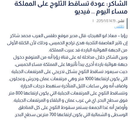
الشاكر: عودة تساقط الثلوج على المملكة
مساء اليوم .. فيديو
نشر :
14:19 2015/1/8
|
طقس
رؤيا – معاذ ابو الهيجاء- قال مدير موقع طقس العرب محمد شاكر
إن تاثير العاصفة الثلجية هدى تراجع الخميس، وذلك لأن الكتلة الأولى
من الجبهة الهوائية الباردة قد عبرت المملكة.
وبين الشاكر خلال مداخلة له على قناة رؤيا أنه من المتوقع دخول
جبهة هوائية باردة أخرى يبدأ تأثيرها على المملكة مساء الخميس،
حيث سيعود تساقط الثلوج بشكل تدريجي على المرتفعات الجبلية
التي يكون ارتفاعها 1000 متر وهي مرتفعات عمان وجرش وعجلون.
واضاف أنه وفي ساعات الليل المتأخرة ستهبط درجات الحرارة
وتتساقط الثلوج على المرتفعات الجبلية التي يكون ارتفاعها 800 متر
فوق سطح البحر، اي في غرب عمان و البلقاء و المرتفعات الجبلية.
وأوضح أنه غدا الجمعة يستمر سقوط الثلوج على كل المناطق
الوسطى و الشمالية التي يكون ارتفاعها 700 مترعن سطح البحر.