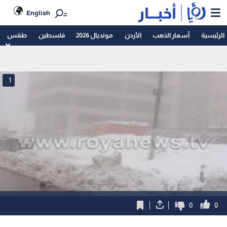
English
الرئيسية
أسعار الذهب
الأردن
مونديال 2026
فلسطين
طقس
1
0
0