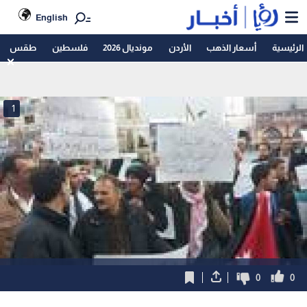
English
الرئيسية
أسعار الذهب
الأردن
مونديال 2026
فلسطين
طقس
1
0
0