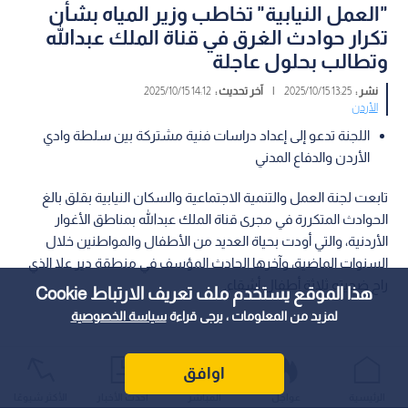
"العمل النيابية" تخاطب وزير المياه بشأن
تكرار حوادث الغرق في قناة الملك عبدالله
وتطالب بحلول عاجلة
نشر :
13:25 2025/10/15
|
آخر تحديث :
14:12 2025/10/15
الأردن
اللجنة تدعو إلى إعداد دراسات فنية مشتركة بين سلطة وادي
الأردن والدفاع المدني
تابعت لجنة العمل والتنمية الاجتماعية والسكان النيابية بقلق بالغ
الحوادث المتكررة في مجرى قناة الملك عبدالله بمناطق الأغوار
الأردنية، والتي أودت بحياة العديد من الأطفال والمواطنين خلال
السنوات الماضية، وآخرها الحادث المؤسف في منطقة دير علا الذي
راح ضحيته ثلاثة أطفال أشقاء.
هذا الموقع يستخدم ملف تعريف الارتباط Cookie
لمزيد من المعلومات ، يرجى قراءة
سياسة الخصوصية
اوافق
الرئيسية
عواجل
المباشر
أحدث الأخبار
الأكثر شيوعًا