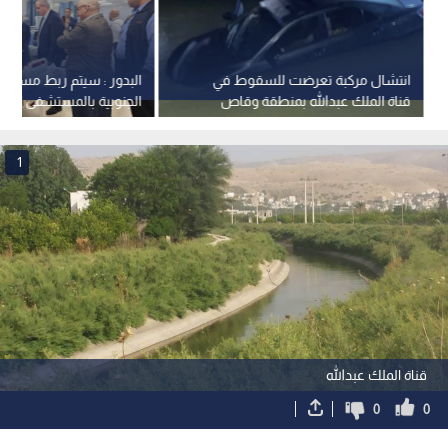
انتشال مركبة تعرضت للسقوط في
البدور : سيتم ربط مستش
قناة الملك عبدالله بمنطقة وقاص
الجنوبية بالمستشفى الافت
العام المقبل
1
قناة الملك عبدالله
0
0