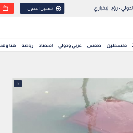
ولي - رؤيا الإخباري
تسجيل الدخول
فلسطين
طقس
عربي ودولي
اقتصاد
رياضة
هنا وهن
5