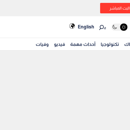
البث المباشر
English
اك
تكنولوجيا
أحداث مهمة
فيديو
وفيات