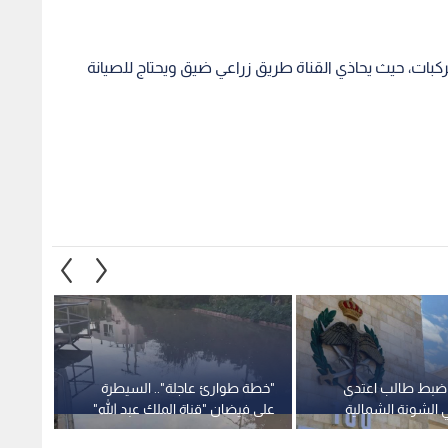
بات، حيث يحاذي القناة طريق زراعي ضيق ويحتاج للصيانة
: ضبط طالب اعتدى
"خطة طوارئ عاجلة".. السيطرة
انتشا
 الشونة الشمالية
على فيضان "قناة الملك عبد الله"
في قنا
وحماية المنازل في الشونة
وقاص