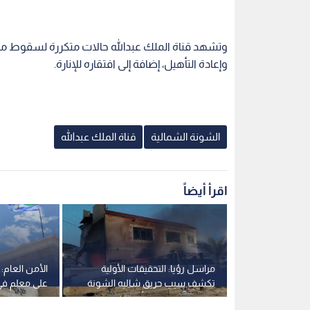
وتشهد قناة الملك عبدالله حالات متكررة لسقوط مرك
وإعادة التأهيل، إضافة إلى افتقاره للإنارة.
الشونة الشمالية
قناة الملك عبدالله
اقرأ أيضاً
 شاب تعرض
مراسل رؤيا: التحقيقات الأولية
الأمن العام
 عبد الله
تكشف سبب حريق شاليه الشونة
على معلم في
الشمالية وإصابة 8 أشخاص