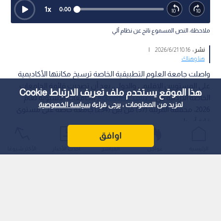
1
x
0:00
ملاحظة: النص المسموع ناتج عن نظام آلي
نشر :
10:16 2026/6/21
|
هنا وهناك
واصلت جامعة العلوم التطبيقية الخاصة ترسيخ مكانتها الأكاديمية
على المستويين الإقليمي والدولي، بعد أن تصدرت قائمة الجامعات
هذا الموقع يستخدم ملف تعريف الارتباط Cookie
الخاصة الأردنية في
تصنيف AppliedHE
للجامعات الآسيوية لعام
لمزيد من المعلومات ، يرجى قراءة
سياسة الخصوصية
2026، محققة المرتبة (57) من بين (234) جامعة خاصة على مستوى
قارة آسيا.
اوافق
الرئيسية
عواجل
المباشر
أحدث الأخبار
الأكثر شيوعًا