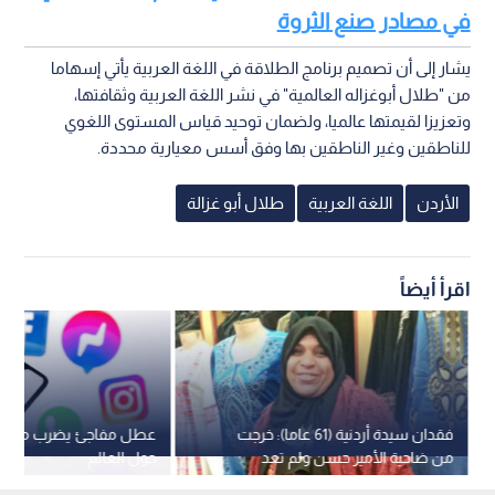
في مصادر صنع الثروة
يشار إلى أن تصميم برنامج الطلاقة في اللغة العربية يأتي إسهاما
من "طلال أبوغزاله العالمية" في نشر اللغة العربية وثقافتها،
وتعزيزا لقيمتها عالميا، ولضمان توحيد قياس المستوى اللغوي
للناطقين وغير الناطقين بها وفق أسس معيارية محددة.
الأردن
اللغة العربية
طلال أبو غزالة
اقرأ أيضاً
فقدان سيدة أردنية (61 عاما): خرجت
عطل مفاجئ يضرب منصات 
من ضاحية الأمير حسن ولم تعد
حول العالم