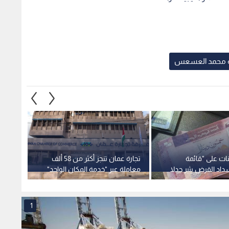
لية محمد العسعس
نات على "قائمة
تجارة عمان تنجز أكثر من 58 ألف
القرالة
اد القرض يثير جدلا
معاملة عبر "خدمة المكان الواحد"
العواص
المالية ومسؤولية
بالربع الثاني من 2026
نحققه ب
ن.. فيديو
1