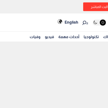
البث المباشر
English
اك
تكنولوجيا
أحداث مهمة
فيديو
وفيات