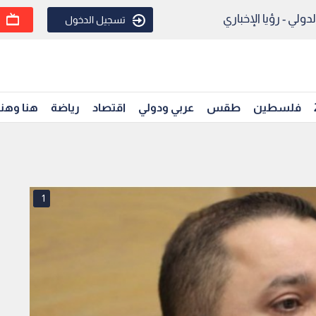
ولي - رؤيا الإخباري
تسجيل الدخول
فلسطين
طقس
عربي ودولي
اقتصاد
رياضة
هنا وهن
1