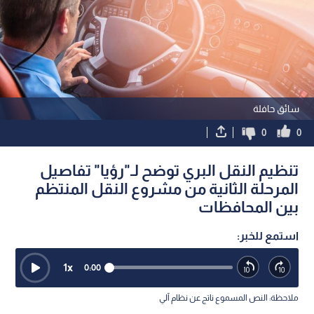
سائق حافلة
0
0
تنظيم النقل البري توضح لـ"رؤيا" تفاصيل
المرحلة الثانية من مشروع النقل المنتظم
بين المحافظات
استمع للخبر:
1
x
0:00
ملاحظة: النص المسموع ناتج عن نظام آلي