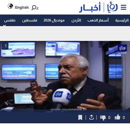
English
الرئيسية
أسعار الذهب
الأردن
مونديال 2026
فلسطين
طقس
1
0
0