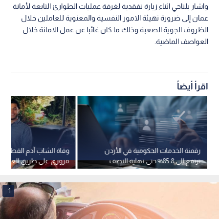
واشار بلتاجي اثناء زيارة تفقدية لغرفة عمليات الطوارئ التابعة لأمانة
عمان إلى ضرورة تهيئة الامور النفسية والمعنوية للعاملين خلال
الظروف الجوية الصعبة وذلك ما كان غائبا عن عمل الامانة خلال
العواصف الماضية.
اقرأ أيضاً
رقمنة الخدمات الحكومية في الأردن
وفاة الشاب آدم القطاطش
ترتفع إلى 85.8% حتى نهاية النصف
مروري على طريق العقبة-ا
الأول من 2026
1