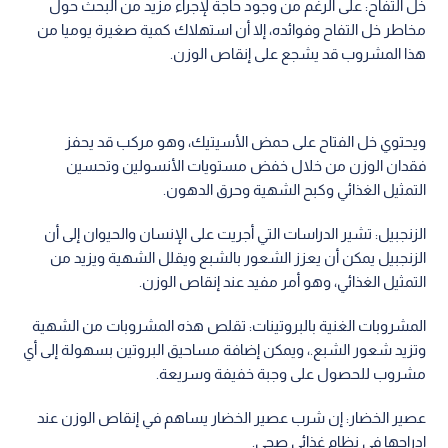
خل التفاح: على الرغم من وجود حاجة لإجراء مزيد من البحث حول
مخاطر خل التفاح وفوائده، إلا أن استهلاك كمية صغيرة يوميا من
هذا المشروب قد يشجع على إنقاص الوزن.
ويحتوي خل الفتاح على حمض الأسيتيك، وهو مركب قد يحفز
فقدان الوزن من خلال خفض مستويات الأنسولين وتحسين
التمثيل الغذائي وكبح الشهية وحرق الدهون.
الزنجبيل: تشير الدراسات التي أجريت على الإنسان والحيوان إلى أن
الزنجبيل يمكن أن يعزز الشعور بالشبع ويقلل الشهية ويزيد من
التمثيل الغذائي، وهو أمر مفيد عند إنقاص الوزن.
المشروبات الغنية بالبروتينات: تقلص هذه المشروبات من الشهية
وتزيد شعور الشبع.، ويمكن إضافة مساحيق البروتين بسهولة إلى أي
مشروب للحصول على وجبة خفيفة وسريعة.
عصير الخضار: إن شرب عصير الخضار يساهم في إنقاص الوزن عند
إدراجها في نظام غذائي صحي.