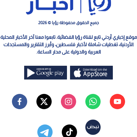
الطفل الخامس
0
0
"أخرجنا الرابع فظهر الخامس".. ولادة نادرة
لـ 5 توائم تبهج مدينة تعز في اليمن
استمع للخبر:
نشر :
3:11 2026/8/8
|
هنا وهناك
نجاح عملية قيصرية نادرة لإنجاب 5 توائم في مدينة تعز.
الـفريق الـطبي استعد لأربعة أطفال قبل اكتشاف الـطفل
الـخامس أثناء إخراج الـمشيمة.
شهدت محافظة تعز (جنوب غربي اليمن) نجاح عملية قيصرية نادرة