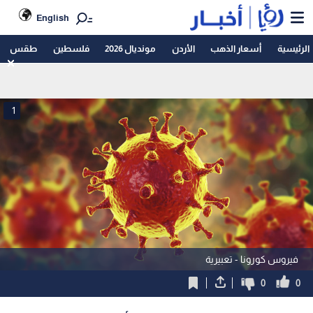
English
الرئيسية
أسعار الذهب
الأردن
مونديال 2026
فلسطين
طقس
1
فيروس كورونا - تعبيرية
0
0