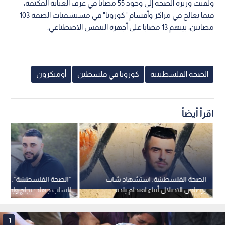
ولفتت وزيرة الصحة إلى وجود 55 مصابا في غرف العناية المكثفة،
فيما يعالج في مراكز وأقسام "كورونا" في مستشفيات الضفة 103
مصابين، بينهم 13 مصابا على أجهزة التنفس الاصطناعي.
الصحة الفلسطينية
كورونا في فلسطين
أوميكرون
اقرأ أيضاً
الصحة الفلسطينية: استشهاد شاب
"الصحة الفلسطينية": اس
برصاص الاحتلال أثناء اقتحام بلدة
السيلة الحارثية في جنين
برصاص مستوطنين شرق را
1