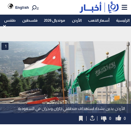
English
الرئيسية
أسعار الذهب
الأردن
مونديال 2026
فلسطين
طقس
1
الأردن يدين بشدة استهداف منطقتي جازان ونجران في السعودية
0
0