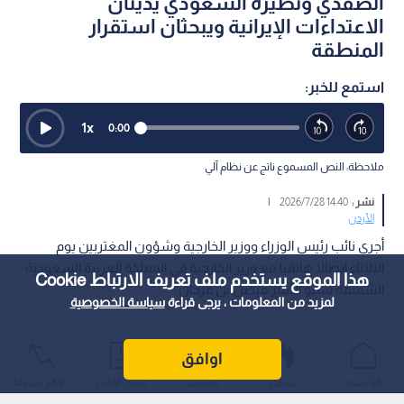
الصفدي ونظيره السعودي يدينان
الاعتداءات الإيرانية ويبحثان استقرار
المنطقة
استمع للخبر:
1
x
0:00
ملاحظة: النص المسموع ناتج عن نظام آلي
نشر :
14:40 2026/7/28
|
الأردن
أجرى نائب رئيس الوزراء ووزير الخارجية وشؤون المغتربين يوم
الثلاثاء اتصالا هاتفيا مع وزير الخارجية في المملكة العربية السعودية
هذا الموقع يستخدم ملف تعريف الارتباط Cookie
الشقيقة سمو الأمير فيصل بن فرحان.
لمزيد من المعلومات ، يرجى قراءة
سياسة الخصوصية
اوافق
الرئيسية
عواجل
المباشر
أحدث الأخبار
الأكثر شيوعًا