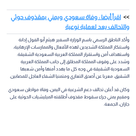
اقرأ أيضا : وفاة سعودي ويمني بمقذوف حوثي
والتحالف يعد لعملية نوعية
وأكد الناطق الرسمي باسم الوزارة السفير هيثم أبو الفول إدانة
واستنكار المملكة الشديدين لهذه الأفعال والممارسات الإرهابية،
واستهداف أمن واستقرار المملكة العربية السعودية الشقيقة.
وشدد على وقوف المملكة المطلق إلى جانب المملكة العربية
السعودية الشقيقة في وجه كل ما يهدد أمنها وأمن شعبها
الشقيق، معربا عن أصدق التعازي ومتمنيا الشفاء العاجل للمصابين.
وكان قد أعلن تحالف دعم الشرعية في اليمن، وفاة مواطن سعودي
ومقيم يمني جراء سقوط مقذوف أطلقته الميليشيات الحوثية على
جازان، الجمعة.