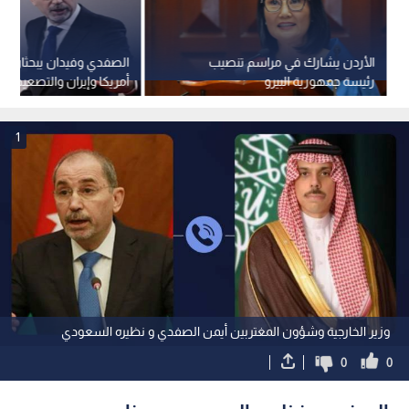
الأردن يشارك في مراسم تنصيب
الصفدي وفيدان يبحثان الت
رئيسة جمهورية البيرو
أمريكا وإيران والتصعيد في
والقدس
1
وزير الخارجية وشؤون المغتربين أيمن الصفدي و نظيره السعودي
0
0