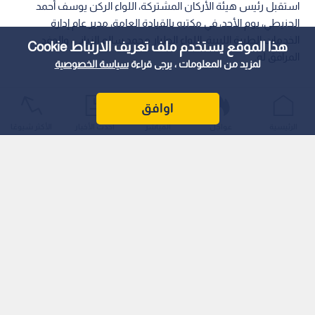
استقبل رئيس هيئة الأركان المشتركة، اللواء الركن يوسف أحمد
الحنيطي، يوم الأحد، في مكتبه بالقيادة العامة، مدير عام إدارة
الخدمات الطبية الليبية، اللواء الطيار محمد سالم الزياني، والوفد
هذا الموقع يستخدم ملف تعريف الارتباط Cookie
المرافق له.
لمزيد من المعلومات ، يرجى قراءة
سياسة الخصوصية
اوافق
الرئيسية
عواجل
المباشر
أحدث الأخبار
الأكثر شيوعًا
وبحث الجانبان أوجه التعاون والتنسيق المشترك بين القوات
المسلحة في البلدين الشقيقين، وسبل تطويرها وتعزيزها، لا سيما
في المجالات الطبية والتدريبية، بما يسهم في تبادل الخبرات، ورفع
مستوى الكفاءة والجاهزية، والارتقاء بمستوى الخدمات الطبية في