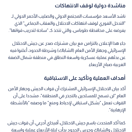
مناشدة دولية لوقف الانتهاكات
ناشد الأسعد مؤسسات المجتمع الدولي والصليب الأحمر الدولي لـ
"التدخل الفوري لوقف انتهاكات الاحتلال والعقاب الجماعي" الذي
يفرضه على محافظة طوباس، والتي تتخذ كـ "ساحة لتدريب قواتها".
جاء هذا الإعلان بالتزامن مع بيان مشترك صدر عن جيش الاحتلال
الإسرائيلي وجهاز الأمن العام (الشاباك) وشرطة الحدود، أعلنوا فيه
عن بدئهم عملية عسكرية واسعة النطاق في منطقة شمال الضفة
الغربية صباح الأربعاء.
أهداف العملية وتأكيد على الاستباقية
أكد بيان الاحتلال الإسرائيلي المشترك أن قوات الجيش وجهاز الأمن
العام "لن تسمح للمسلحين بالتجذر في المنطقة"، مشددا على أن
القوات تعمل "بشكل استباقي لإحباط ومنع" ما وصفه "بالأنشطة
الإرهابية".
كما أكد المتحدث باسم جيش الاحتلال، أفيخاي أدرعي، أن قوات جيش
الاحتلال والشاباك وحرس الحدود بدأت ليلة الأربعاء عملية واسعة