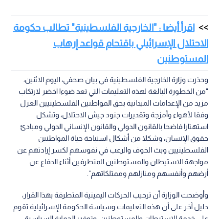
اقرأ أيضا : "الخارجية الفلسطينية" تطالب حكومة
الاحتلال الإسرائيلي باقتحام قواعد إرهاب
المستوطنين
وحذرت وزارة الخارجية الفلسطينية في بيان صحفي، اليوم الاثنين،
"من الخطورة البالغة لهذه التعليمات التي تعد ضوءا اخضر لارتكاب
مزيد من الإعدامات الميدانية بحق المواطنين الفلسطينيين العزل
وفقا لأهواء وأمزجة وتقديرات جنود جيش الاحتلال، وتشكل
استهتارا فاضحا بالقانون الدولي والقانون الإنساني الدولي ومبادئ
حقوق الإنسان، وشكلا من أشكال استباحة حياة المواطنين
الفلسطينيين وبث الخوف والرعب في نفوسهم لكسر إرادتهم عن
مواجهة الاستيطان والمستوطنين المتطرفين أثناء الدفاع عن
أرضهم وأنفسهم ومنازلهم وممتلكاتهم".
وأوضحت الوزارة أن ترحيب الحركات اليمينية المتطرفة بهذا القرار،
دليل آخر على أن هذه التعليمات وسياسة الحكومة الإسرائيلية تقوم
على خدمة الاستيطان والمستوطنين، وتوفير الحماية السياسية