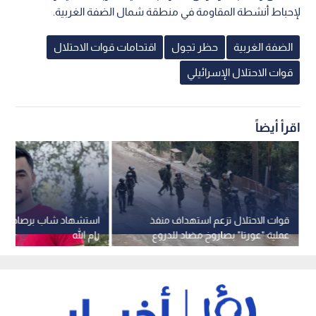
لإحباط أنشطة المقاومة في منطقة شمال الضفة الغربية.
الضفة الغربية
حظر تجول
اقتحامات قوات الاحتلال
قوات الاحتلال الإسرائيلي
اقرأ أيضاً
قوات الاحتلال تزعم استهداف منفذ
استشهاد شاب برصاص الا
عملية "عورتا" بصاروخ مضاد للدروع
رام الله
في نابلس.. فيديو