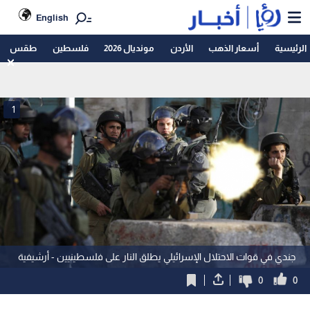
English
الرئيسية
أسعار الذهب
الأردن
مونديال 2026
فلسطين
طقس
1
جندي في قوات الاحتلال الإسرائيلي يطلق النار على فلسطينيين - أرشيفية
0
0