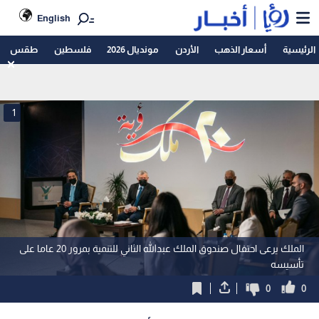
English
الرئيسية
أسعار الذهب
الأردن
مونديال 2026
فلسطين
طقس
1
الملك يرعى احتفال صندوق الملك عبدالله الثاني للتنمية بمرور 20 عاما على
تأسيسه
0
0