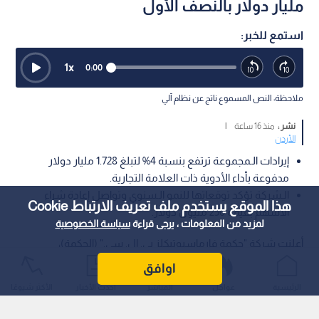
مليار دولار بالنصف الأول
استمع للخبر:
1
x
0:00
ملاحظة: النص المسموع ناتج عن نظام آلي
نشر :
منذ 16 ساعة
|
الأردن
إيرادات الـمجموعة ترتفع بنسبة 4% لتبلغ 1.728 مليار دولار
مدفوعة بأداء الأدوية ذات العلامة التجارية.
الـشركة تؤكد توقعاتها للنمو الـسنوي وتواصل إعادة شراء
هذا الموقع يستخدم ملف تعريف الارتباط Cookie
الأسهم بقيمة 250 مليون دولار.
لمزيد من المعلومات ، يرجى قراءة
سياسة الخصوصية
أعلنت شركة "حكمة فارماسيوتيكلز بي. إل. سي." (الحكمة)،
المجموعة الدوائية متعددة الجنسيات، عن نتائجها المالية الـمرحلية
اوافق
للنصف الأول من العام الحالي المنتهي في 30 حزيران، حيث سجلت
الرئيسية
عواجل
المباشر
أحدث الأخبار
الأكثر شيوعًا
الإيرادات نموا بنسبة 4% (3% بالعملة الـثابتة) لتصل إلى 1.728 مليار
دولار، مقارنة بـ 1.658 مليار دولار للفترة ذاتها من الـعام الـماضي.