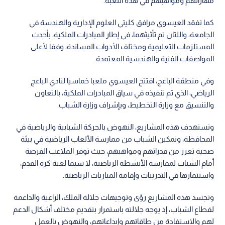
مهاراتهم ومواهبهم في هذه اللعبة.
كما تفقد العيسوي مرافق كليتي العلوم الإدارية والهندسة في
الجامعة، واللتان تم تأثيثهما، في إطار المبادرات الملكية، بأحدث
المستلزمات التعليمية ومختلف الأدوات المساندة، وفقا لأعلى
المواصفات الفنية والهندسية المعتمدة.
وفي منطقة الباعج، افتتح العيسوي ملعبا خماسيا لنادي الباعج
الرياضي، الذي تم تنفيذه في سياق المبادرات الملكية، بالتعاون
والتنسيق مع وزارة التخطيط، وبإشراف وزارة الشباب.
وتستهدف هذه المشاريع، النهوض بالحركة الشبابية والرياضية في
المحافظة، وتمكين الشباب من ممارسة الألعاب الرياضية في بيئة
صحية تعزز من قدراتهم ومواهبهم، حيث توفر الملاعب الفرصة
أمام الشباب لممارسة الأنشطة الرياضية، لا سيما لعبة كرة القدم،
واستثمارها في التدريبات وإقامة المباريات الرياضية.
وتجسد هذه المشاريع رؤى وتوجيهات جلالة الملك، الراعية والداعمة
لقطاع الشباب، إذ يوجه جلالته باستمرار بتقديم مختلف أشكال الدعم
لهم والاستفادة من طاقاتهم وإبداعاتهم، والنهوض بالعمل