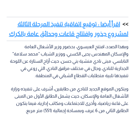
اقرأ أيضا : توقيع اتفاقية تنفيذ المرحلة الثالثة
لمشروع جذور وافتتاح قاعات وحدائق عامة بالكرك
وبهذا الصدد، افتتح العيسوي، بحضور وزير الأشغال العامة
والإسكان المهندس يحيى الكسبي، ووزير الشباب "محمد سلامة"
النابلسي، مبنى نادي منشية بني حسن، حيث أزاح الستارة عن اللوحة
الجدارية للنادي، وجال في مختلف مرافق النادي، التي روعي في
تنفيذها تلبية متطلبات القطاع الشبابي في المنطقة.
ويتكون الموقع الجديد للنادي من طابقين، أشرف على تنفيذه وزارة
الأشغال العامة والإسكان، حيث يشمل الطابق الأول من المبنى
على قاعة رياضية، وأخرى للاجتماعات ومكاتب إدارية، فيما يتكون
الطابق الثاني من 6 غرف، وبمساحة إجمالية (551) متر مربع.