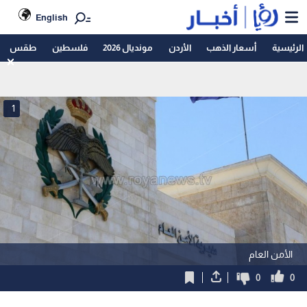
English
الرئيسية
أسعار الذهب
الأردن
مونديال 2026
فلسطين
طقس
1
الأمن العام
0
0