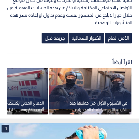
مالية باسم مؤسسات رسمية او شركات وبنوك من خلال مواقع
التواصل الاجتماعي المختلفة والابلاغ عن هذه الحسابات الوهمية من
خلال خيار الابلاغ عن المنشور نفسه وعدم تداول او إعادة نشر هذه
المنشورات الوهمية.
الأمن العام
الأغوار الشمالية
جريمة قتل
اقرأ أيضاً
في الأسبوع الأول من حملتها ضد
الكريستال .. مكافحة المخدرات
آلاف بلاغ وهمي خلال عام
تتعامل مع ٨٨ قضية تعاط وتهريب
ومختصون يحذرون من تداع
وترويج واتجار
1