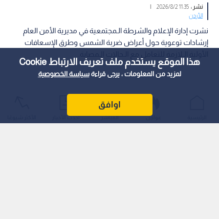
نشر :
11:35 2026/8/2
|
الأردن
نشرت إدارة الإعلام والشرطة الـمجتمعية في مديرية الأمن العام
إرشادات توعوية حول أعراض ضربة الشمس وطرق الإسعافات
الأولية الـلازمة للتعامل مع الـحالات الـمصابة.
هذا الموقع يستخدم ملف تعريف الارتباط Cookie
لمزيد من المعلومات ، يرجى قراءة
سياسة الخصوصية
اوافق
الرئيسية
عواجل
المباشر
أحدث الأخبار
الأكثر شيوعًا
وأوضحت الـمديرية أن أعراض ضربة الشمس تشمل: التعب والصداع
والضعف العام، وارتفاع درجة حرارة الجسم بشكل واضح، وتشنجا في