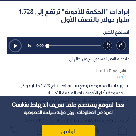
إيرادات "الحكمة للأدوية" ترتفع إلى 1.728
مليار دولار بالنصف الأول
استمع للخبر:
1
x
0:00
ملاحظة: النص المسموع ناتج عن نظام آلي
نشر :
منذ 15 ساعة
|
الأردن
إيرادات الـمجموعة ترتفع بنسبة 4% لتبلغ 1.728 مليار دولار
مدفوعة بأداء الأدوية ذات العلامة التجارية.
الـشركة تؤكد توقعاتها للنمو الـسنوي وتواصل إعادة شراء
هذا الموقع يستخدم ملف تعريف الارتباط Cookie
الأسهم بقيمة 250 مليون دولار.
لمزيد من المعلومات ، يرجى قراءة
سياسة الخصوصية
أعلنت شركة "حكمة فارماسيوتيكلز بي. إل. سي." (الحكمة)،
المجموعة الدوائية متعددة الجنسيات، عن نتائجها المالية الـمرحلية
اوافق
للنصف الأول من العام الحالي المنتهي في 30 حزيران، حيث سجلت