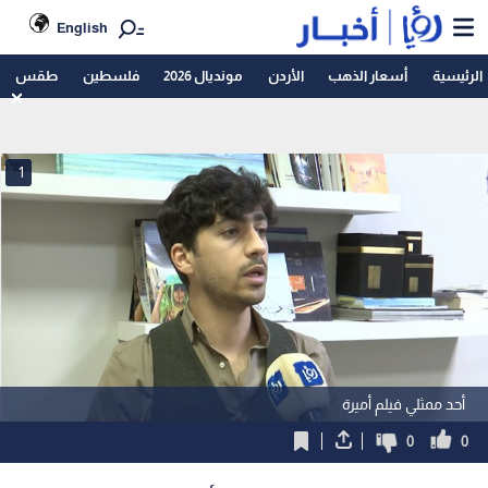
English
الرئيسية
أسعار الذهب
الأردن
مونديال 2026
فلسطين
طقس
1
أحد ممثلي فيلم أميرة
0
0