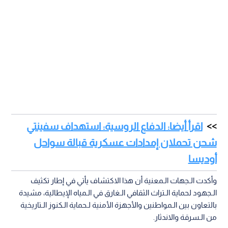
اقرأ أيضا: الدفاع الروسية: استهداف سفينتي
شحن تحملان إمدادات عسكرية قبالة سواحل
أوديسا
وأكدت الـجهات الـمعنية أن هذا الاكتشاف يأتي في إطار تكثيف
الـجهود لحماية الـتراث الثقافي الـغارق في الـمياه الإيطالية، مشيدة
بالتعاون بين الـمواطنين والأجهزة الأمنية لـحماية الـكنوز الـتاريخية
من الـسرقة والاندثار.