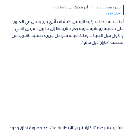
نشر :
منذ 6 ساعات
|
آخر تحديث :
منذ 5 ساعات
عربي دولي
أعلنت السلطات الإيطالية عن اكتشاف أثري بارز يتمثل في العثور
على سفينة رومانية غارقة يعود تاريخها إلى ما بين القرنين الثاني
والأول قبل الـميلاد، وذلك قبالة سواحل جزيرة صقلية بالقرب من
منطقة "مازارا ديل فالو".
ونشرت شرطة "الـكارابينيري" الإيطالية مشاهد مصورة توثق وجود