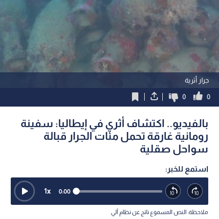
جرار أثرية
0
0
بالفيديو.. اكتشاف أثري في إيطاليا: سفينة
رومانية غارقة تحمل مئات الجرار قبالة
سواحل صقلية
استمع للخبر:
1
x
0:00
ملاحظة: النص المسموع ناتج عن نظام آلي