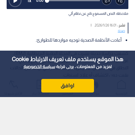
1
x
0:00
ملاحظة: النص المسموع ناتج عن نظام آلي
نشر :
16:01 2026/1/26
|
صحة
أعادت الأنظمة الصحية توجيه مواردها للطوارئ.
كشفت دراسة حديثة نشرت في المجلة الطبية البريطانية (BMJ)،
هذا الموقع يستخدم ملف تعريف الارتباط Cookie
عن "أثر صحي خفي" خلفته جائحة كورونا، تمثل في تراجع واسع
لمزيد من المعلومات ، يرجى قراءة
سياسة الخصوصية
النطاق في تشخيص الأمراض المزمنة، مما يعني أن ملايين الحالات
بقيت دون اكتشاف أو علاج لسنوات.
اوافق
الرئيسية
عواجل
المباشر
أحدث الأخبار
الأكثر شيوعًا