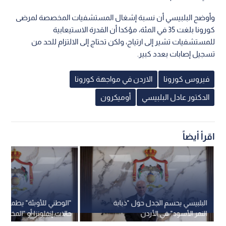
وأوضح البلبيسي أن نسبة إشغال المستشفيات المخصصة لمرضى
كورونا بلغت 35 في المئة، مؤكدا أن القدرة الاستيعابية
للمستشفيات تشير إلى ارتياح، ولكن تحتاج إلى الالتزام للحد من
تسجيل إصابات بعدد كبير.
فيروس كورونا
الاردن في مواجهة كورونا
الدكتور عادل البلبيسي
أوميكرون
اقرأ أيضاً
البلبيسي يحسم الجدل حول "ذبابة
"الوطني للأوبئة" يطمئن الأ
النمر الأسود" في الأردن
حالات إنفلونزا أو "المخلوي
حتى الآن والأوضاع مستقر