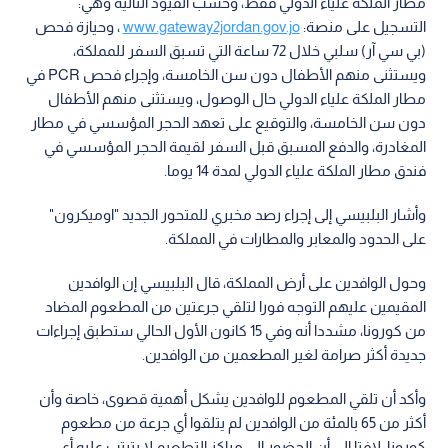
مطار الملكة علياء الدولي فقط، وحسب القيود التالية وهي:
التسجيل على منصة:
www.gateway2jordan.gov.jo
، وحيازة فحص
(بي سي آر) سلبي خلال 72 ساعة التي تسبق السفر للمملكة،
ويستثنى منهم الأطفال دون سن الخامسة، وإجراء فحص PCR في
مطار الملكة علياء الدولي حال الوصول، ويستثنى منهم الأطفال
دون سن الخامسة، والتوقيع على تعهد الحجر المؤسسي في مطار
المغادرة، والدفع المسبق قبل السفر لقيمة الحجر المؤسسي في
فندق مطار الملكة علياء الدولي لمدة 14 يوما.
وأشار البلبيسي إلى إجراء رصد مخبري للمتحور الجديد "اوميكرون"
على الحدود والمعابر والمطارات في المملكة.
وحول الوافدين على أرض المملكة، قال البلبيسي إن الوافدين
المقيمين عليهم التوجه فورا لتلقي جرعتين من المطعوم المضاد
من كورونا، مشددا أنه وفي 15 كانون الأول الحالي ستطبق إجراءات
جديدة أكثر صرامة لغير المطعمين من الوافدين.
وأكد أن تلقي المطعوم للوافدين يشكل أهمية قصوى، خاصة وأن
أكثر من 65 بالمئة من الوافدين لم يتلقوا أي جرعة من مطعوم
كورونا، لافتا إلى أن الحضور إلى مراكز التطعيم لا يترتب عليه أي