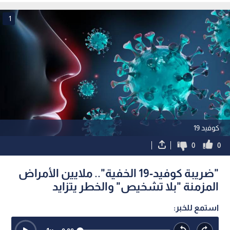
1
كوفيد 19
0
0
"ضريبة كوفيد-19 الخفية".. ملايين الأمراض
المزمنة "بلا تشخيص" والخطر يتزايد
استمع للخبر: