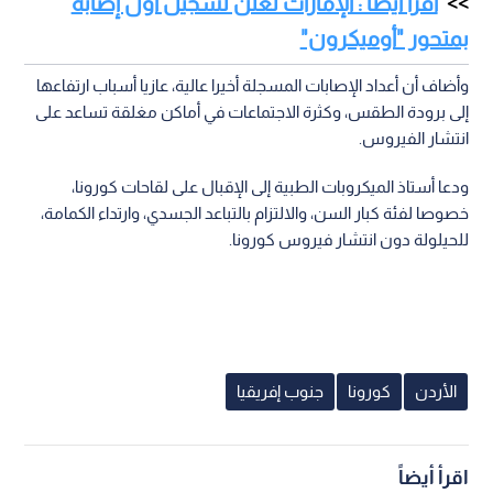
اقرأ أيضا : الإمارات تعلن تسجيل أول إصابة
بمتحور "أوميكرون"
وأضاف أن أعداد الإصابات المسجلة أخيرا عالية، عازيا أسباب ارتفاعها
إلى برودة الطقس، وكثرة الاجتماعات في أماكن مغلقة تساعد على
انتشار الفيروس.
ودعا أستاذ الميكروبات الطبية إلى الإقبال على لقاحات كورونا،
خصوصا لفئة كبار السن، والالتزام بالتباعد الجسدي، وارتداء الكمامة،
للحيلولة دون انتشار فيروس كورونا.
الأردن
كورونا
جنوب إفريقيا
اقرأ أيضاً