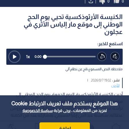
0
0
الكنيسة الأرثوذكسية تحيي يوم الحج
الوطني إلى موقع مار إلياس الأثري في
عجلون
استمع للخبر:
1
x
0:00
ملاحظة: النص المسموع ناتج عن نظام آلي
نشر :
19:02 2026/8/7
|
الأردن
أحيت الكنيسة الأرثوذكسية، اليوم الجمعة، يوم الحج الوطني إلى
موقع مار إلياس الأثري في محافظة عجلون، بإقامة قداس إلهي
هذا الموقع يستخدم ملف تعريف الارتباط Cookie
ترأسه مطران الأردن للروم الأرثوذكس، المطران خريستوفوروس
لمزيد من المعلومات ، يرجى قراءة
سياسة الخصوصية
عطالله، بمناسبة عيد النبي إيليا التسبيتي، بمشاركة عدد من الكهنة
وحضور مؤمنين وزوار من مختلف مناطق المملكة.
اوافق