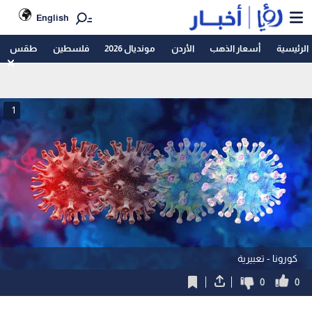
English
الرئيسية
أسعار الذهب
الأردن
مونديال 2026
فلسطين
طقس
1
كورونا - تعبيرية
0
0