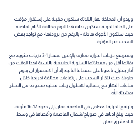
ويبدو أن المملكة نهار الثلاثاء ستكون مقبلة على إستقرار مؤقت
على الحالة الجوية، ستكون بداية هذا اليوم مخالفة للأيام الماضية
حيث ستكون الأجواء هادئة - بالرغم من برودتها- مع تواجد بعض
السحب غير المؤثرة.
وسترتفع درجات الحرارة مقارنة بالإثنين بمقدار 1-3 درجات مئوية، مع
بقائها أقل من معدلاتها السنوية الطبيعية بالنسبة لهذا الوقت من
آذار بقليل. تابعونا على صفحاتنا التالية: إلا أن الاستقرار لن يدوم
طويلا، حيث تتكاثر السحب على إرتفاعات مختلفة تدريجيا خلال
ساعات النهار مع إحتمالية لهطول زخات محلية محدودة من المطر
بمشيئة الله.
وترتفع الحرارة العظمى في العاصمة عمان إلى حدود 12-16 مئوية،
حيث يبلغ ادناها في صويلح/شمال العاصمة وأقصاها في وسط
البلد/شرق عمان.