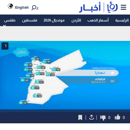
English
الرئيسية
أسعار الذهب
الأردن
مونديال 2026
فلسطين
طقس
1
0
0