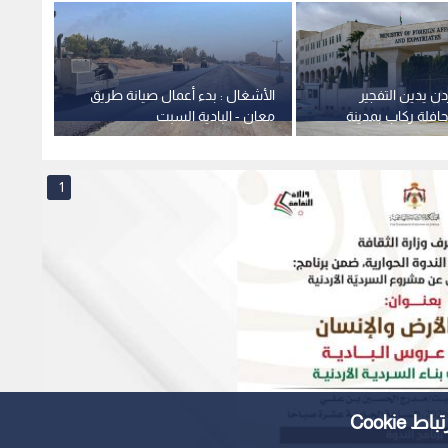
ردن يدين التفجير
الأشغال : بدء أعمال صيانة طريق
إرادة 
حافلة ركاب بمدينة
معان - البادية السبت
الديوا
 دمشق في سوريا
مكتب 
مجلس 
1
Cooki