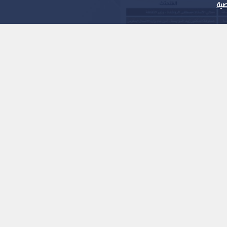
ية
".. ندوة حوارية لوزارة
لبيت" الأحد
1
x
0:00