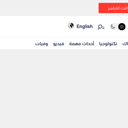
البث المباشر
English
اك
تكنولوجيا
أحداث مهمة
فيديو
وفيات