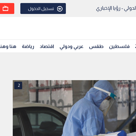
ولي - رؤيا الإخباري
تسجيل الدخول
فلسطين
طقس
عربي ودولي
اقتصاد
رياضة
هنا وهن
2