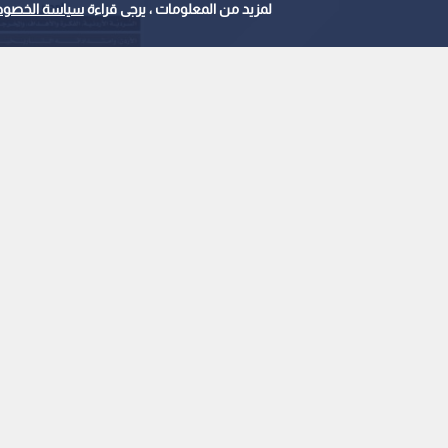
لمزيد من المعلومات ، يرجى قراءة
سياسة الخصوص
0
0
"المفرق.. عروس البادية
الثقافة في جامعة "آل ا
استمع للخبر:
ملاحظة: النص المسموع ناتج عن نظام آلي
نشر :
19:46 2026/8/6
|
آخر تحديث :
19:47 2026/8/6
|
الأردن