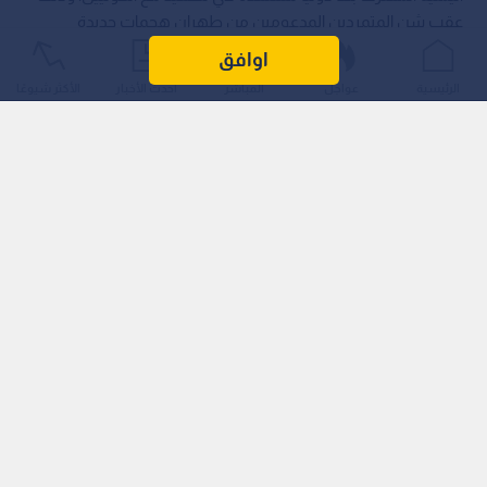
عقب شن المتمردين المدعومين من طهران هجمات جديدة
استهدفت المملكة العربية السعودية.
اوافق
الرئيسية
عواجل
المباشر
أحدث الأخبار
الأكثر شيوعًا