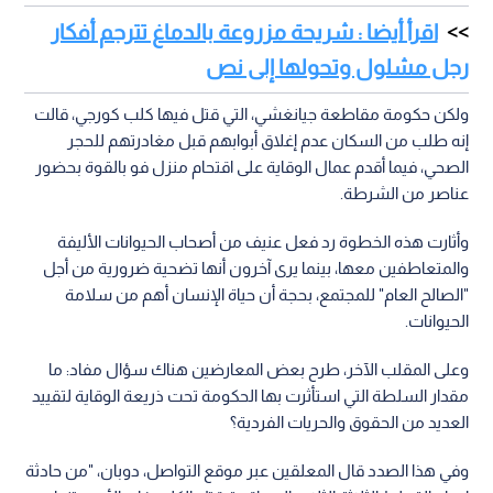
اقرأ أيضا : شريحة مزروعة بالدماغ تترجم أفكار
رجل مشلول وتحولها إلى نص
ولكن حكومة مقاطعة جيانغشي، التي قتل فيها كلب كورجي، قالت
إنه طلب من السكان عدم إغلاق أبوابهم قبل مغادرتهم للحجر
الصحي، فيما أقدم عمال الوقاية على اقتحام منزل فو بالقوة بحضور
عناصر من الشرطة.
وأثارت هذه الخطوة رد فعل عنيف من أصحاب الحيوانات الأليفة
والمتعاطفين معها، بينما يرى آخرون أنها تضحية ضرورية من أجل
"الصالح العام" للمجتمع، بحجة أن حياة الإنسان أهم من سلامة
الحيوانات.
وعلى المقلب الآخر، طرح بعض المعارضين هناك سؤال مفاد: ما
مقدار السلطة التي استأثرت بها الحكومة تحت ذريعة الوقاية لتقييد
العديد من الحقوق والحريات الفردية؟
وفي هذا الصدد قال المعلقين عبر موقع التواصل، دوبان، "من حادثة