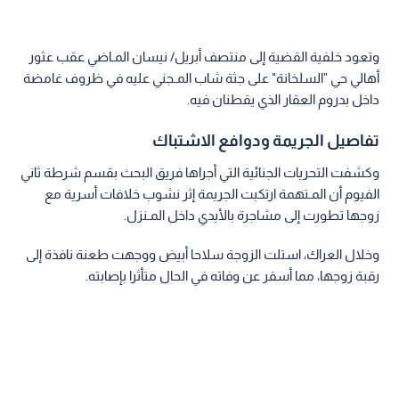
وتعود خلفية القضية إلى منتصف أبريل/ نيسان المـاضي عقب عثور
أهالي حي "السلخانة" على جثة شاب المـجني عليه في ظروف غامضة
داخل بدروم العقار الذي يقطنان فيه.
تفاصيل الجريمة ودوافع الاشتباك
وكشفت التحريات الجنائية التي أجراها فريق البحث بقسم شرطة ثاني
الفيوم أن المـتهمة ارتكبت الجريمة إثر نشوب خلافات أسرية مع
زوجها تطورت إلى مشاجرة بالأيدي داخل المـنزل.
وخلال العراك، استلت الزوجة سلاحا أبيض ووجهت طعنة نافذة إلى
رقبة زوجها، مما أسفر عن وفاته في الحال متأثرا بإصابته.