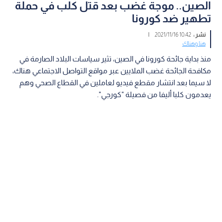
الصين.. موجة غضب بعد قتل كلب في حملة
تطهير ضد كورونا
نشر :
10:42 2021/11/16
|
هنا وهناك
منذ بداية جائحة كورونا في الصين، تثير سياسات البلاد الصارمة في
مكافحة الجائحة غضب الملايين عبر مواقع التواصل الاجتماعي هناك،
لا سيما بعد انتشار مقطع فيديو لعاملين في القطاع الصحي وهم
يعدمون كلبا أليفا من فصيلة "كورجي".