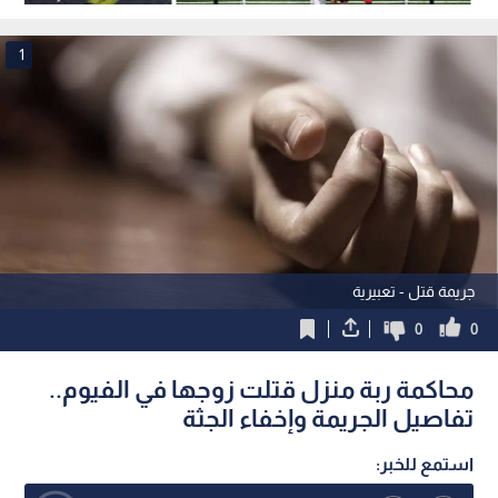
على جريمتها؟
الإسكندرية" المأساوية
1
جريمة قتل - تعبيرية
0
0
محاكمة ربة منزل قتلت زوجها في الفيوم..
تفاصيل الجريمة وإخفاء الجثة
استمع للخبر: