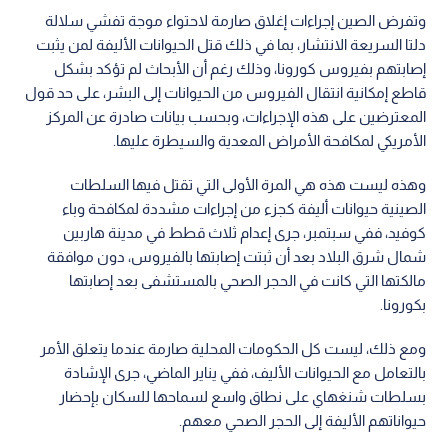
وتفرض الصين إجراءات إغلاق صارمة لاحتواء موجة تفشي سلالة
دلتا السريعة الانتشار، بما في ذلك قتل الحيوانات الأليفة لمن يثبت
إصابتهم بفيروس كورونا، وذلك رغم أن الأبحاث لم تؤكد بشكل
قاطع إمكانية انتقال الفيروس من الحيوانات إلى البشر، على حد قول
المعترضين على هذه الإجراءات، وبحسب بيانات صادرة عن المركز
الأمريكي لمكافحة الأمراض المعدية والسيطرة عليها.
وهذه ليست هذه هي المرة الأولى التي تقتل فيها السلطات
الصينية حيوانات أليفة كجزء من إجراءات مشددة لمكافحة وباء
كوفيد، ففي سبتمبر، جرى إعدام ثلاث قطط في مدينة هاربين
شمال شرق البلاد بعد أن ثبتت إصابتها بالفيروس، دون موافقة
مالكتها التي كانت في الحجر الصحي بالمستشفى بعد إصابتها
بكورونا.
ومع ذلك، ليست كل الحكومات المحلية صارمة عندما يتعلق الأمر
بالتعامل مع الحيوانات الأليف، ففي يناير الماضي، جرى الإشادة
بسلطات شنغهاي على نطاق واسع لسماحها للسكان بإحضار
حيواناتهم الأليفة إلى الحجر الصحي معهم.