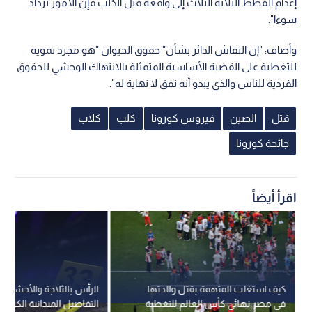
إعدام القطط الثلاثة الثلاث إلى واقعة قتل الكلب فإن الأمور تزداد
سوءا".
وأضاف: "إن النقاش الدائر بشأن" حقوق الحيوان "هو مجرد تمويه
للتغطية على القضية الأساسية المتمثلة بالانتهاك الوحشي للحقوق
الفردية للناس والذي يبدو أنه نفق لا نهاية له".
قتل
الصين
فيروس كورونا
كلب
كلاب
جائحة كورونا
اقرأ أيضاً
كيف استغلت المتهمة بقتل والدتها
الرأس بالثلاجة والأحشاء ب
في مصر نهائي كأس العالم للتغطية
التفاصيل الميدانية الكاملة 