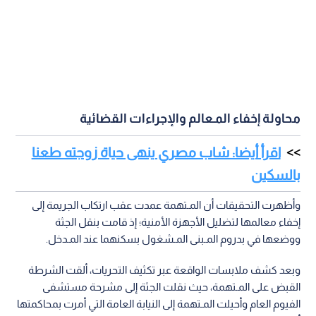
محاولة إخفاء المـعالم والإجراءات القضائية
اقرأ أيضا: شاب مصري ينهى حياة زوجته طعنا
بالسكين
وأظهرت التحقيقات أن المـتهمة عمدت عقب ارتكاب الجريمة إلى
إخفاء معالمها لتضليل الأجهزة الأمنية؛ إذ قامت بنقل الجثة
ووضعها في بدروم المـبنى المـشغول بسكنهما عند المـدخل.
وبعد كشف ملابسات الواقعة عبر تكثيف التحريات، ألقت الشرطة
القبض على المـتهمة، حيث نقلت الجثة إلى مشرحة مستشفى
الفيوم العام وأحيلت المـتهمة إلى النيابة العامة التي أمرت بمحاكمتها