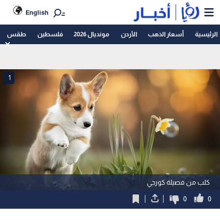
English
الرئيسية
أسعار الذهب
الأردن
مونديال 2026
فلسطين
طقس
1
كلب من فصيلة كورجي
0
0