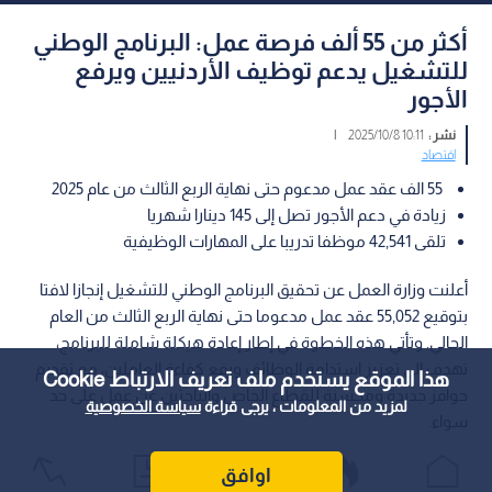
أكثر من 55 ألف فرصة عمل: البرنامج الوطني
للتشغيل يدعم توظيف الأردنيين ويرفع
الأجور
نشر :
10:11 2025/10/8
|
اقتصاد
55 الف عقد عمل مدعوم حتى نهاية الربع الثالث من عام 2025
زيادة في دعم الأجور تصل إلى 145 دينارا شهريا
تلقى 42,541 موظفا تدريبا على المهارات الوظيفية
أعلنت وزارة العمل عن تحقيق البرنامج الوطني للتشغيل إنجازا لافتا
بتوقيع 55,052 عقد عمل مدعوما حتى نهاية الربع الثالث من العام
الحالي. وتأتي هذه الخطوة في إطار إعادة هيكلة شاملة للبرنامج،
تهدف إلى تعزيز استدامة الوظائف ورفع كفاءة العاملين، مع تقديم
هذا الموقع يستخدم ملف تعريف الارتباط Cookie
حوافز جديدة ومحسنة للقطاع الخاص والباحثين عن عمل على حد
لمزيد من المعلومات ، يرجى قراءة
سياسة الخصوصية
سواء.
اوافق