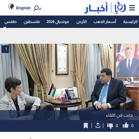
English
الرئيسية
أسعار الذهب
الأردن
مونديال 2026
فلسطين
طقس
1
جانب من اللقاء
0
0