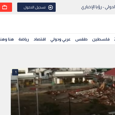
ولي - رؤيا الإخباري
تسجيل الدخول
فلسطين
طقس
عربي ودولي
اقتصاد
رياضة
هنا وهن
1