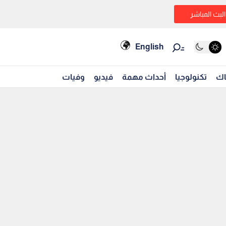
البث المباشر
English
اك
تكنولوجيا
أحداث مهمة
فيديو
وفيات