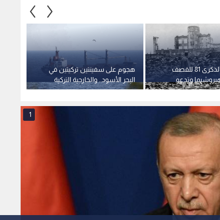
اليابان تحيي الذكرى 81 للقصف
هجوم على سفينتين تركيتين في
تركيا 
هيروشيما وتدعو
البحر الأسود.. والخارجية التركية
عام لا
ة حظر الانتشار
تدين
المؤدي
1