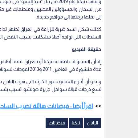
وانتهت تركيا عام 2019 من بناء "سد إ
من السكان والمسؤولين المحليين ومنظمات غير حك
إلى نقلها برمتها إلى مواقع جديدة.
كذلك شكل السد ضربة للزراعة في العراق تظهر تداعيا
السلطات التي تواجه أصلا مشكلات بسبب النقص المز
حقيقة الفيديو
إلا أن الفيديو لا علاقة له بتركيا أو بالعراق. فلقد 
عدة منشورة في العامين 2011 و2013 لموجات تسونامي ضربت اليابان.
تسع درجات قبالة سواحل جزيرة هونشو، تسبب بتسون
اقرأ أيضا : فيضانات هائلة تضرب الساح
اليابان
تركيا
فيضانات