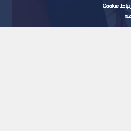
Cooki
ية
ركيا لدعم لبنان وإعادة
1
x
0:00