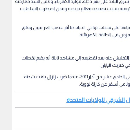
ليسو" في جنوب شرق البلاد على نهر دجلة، لتوليد الكهرباء. ولاقى السد معارضة
ومية بسبب تهديده معالم تاريخية ومدن اضطرت السلطات
تها على مختلف نواحي الحياة، ما أثار غضب العراقيين وقلق
من في الطاقة الكهربائية.
أظهر التفتيش عنه بعد تقطيعه إلى مشاهد ثابتة أنه يضم لقطات
ويبدو أن أجزاء الفيديو تصور الكارثة التي هزت اليابان في الحادي عشر من آذار2011، عندما ضرب زلزال بلغت شدته
امي أسفر عن كارثة نووية.
ل الشرقي للولايات المتحدة