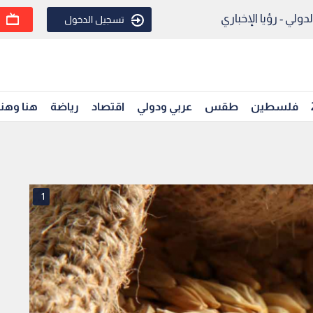
ولي - رؤيا الإخباري
تسجيل الدخول
فلسطين
طقس
عربي ودولي
اقتصاد
رياضة
هنا وهن
1