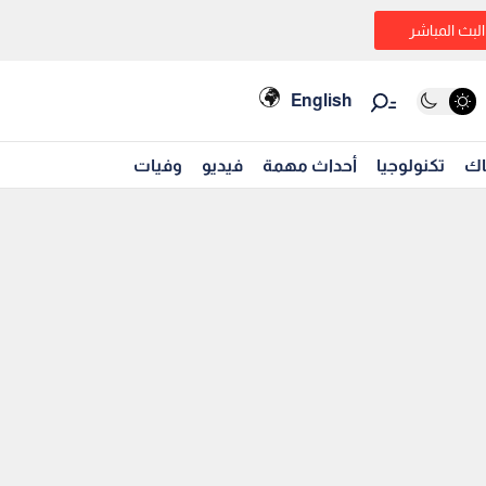
البث المباشر
English
اك
تكنولوجيا
أحداث مهمة
فيديو
وفيات