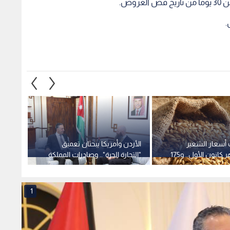
وض.
.
 أسعار الشعير
الأردن وأمريكا يبحثان تعميق
والنخالة لشهر كانون الأول.. و175
"التجارة الحرة".. وصادرات المملكة
لشعير المدعم
تقفز إلى 3.12 مليار دولار
مخالفة خل
1