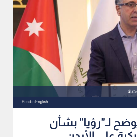
قضاة
Read in English
يوضح لـ"رؤيا" بشأن
كية على الأردن