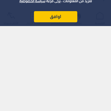
لمزيد من المعلومات ، يرجى قراءة
سياسة الخصوصية
اوافق
الرئيسية
عواجل
المباشر
أحدث الأخبار
الأكثر شيوعًا
وترأس هيئة المحكمة القاضي فخر الدين العريان، بعضوية
المستشارين عبد الحميد الحمود وحسام عبد الرحمن، وبحضور ممثل
النيابة العامة القاضي عمر الراضي. وشهدت الجلسة التي عقدت
بصورة مغلقة ورود تقرير طبي صادر عن الطبابة الشرعية يثبت
إصابة أحد المدعين بعجز وظيفي نسبته 35% وتعطيل عن العمل
لمدة عشرة أشهر، إثر تعرضه لإطلاق نار مباشر من قبل المتهم،
حيث تم ضم التقرير رسميا إلى ملف الدعوى لاستكمال الإجراءات