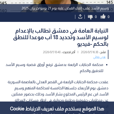
وسيم الأسد عقب إلقاء القبض عليه يوم 21 يونيو/حزيران 2025
0
0
النيابة العامة في دمشق تطالب بالإعدام
لوسيم الأسد وتحديد 18 آب موعدا للنطق
بالحكم -فيديو
نشر :
16:38 2026/8/5
|
آخر تحديث :
18:48 2026/8/5
عربي دولي
محكمة الجنايات الرابعة بدمشق ترفع أوراق قضية وسيم الأسد
للتدقيق والحكم.
عقدت محكمة الجنايات الرابعة في القصر العدلي بالعاصمة السورية
دمشق، يوم الأربعاء، جلستها الخامسة لمحاكمة المتهم وسيم
الأسد، ابن عم الرئيس المخلوع بشار الأسد، وذلك بحضور ممثلين
عن منظمات حقوقية وطنية ودولية، في إطار مسارات العدالة
الانتقالية لمحاسبة المتورطين في جرائم الحرب والجرائم ضد
هذا الموقع يستخدم ملف تعريف الارتباط Cookie
الإنسانية أبان عهد النظام البائد.