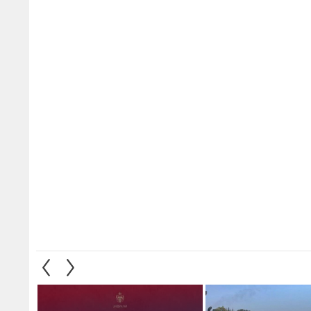
ء أعمال صيانة طريق
إرادة ملكية سامية بتعيين رئيس
استغلا
ية السبت
الديوان الملكي الهاشمي ومدير
وهمية 
مكتب جلالة الملك عضوين في
صادمة
مجلس الأمن القومي
1