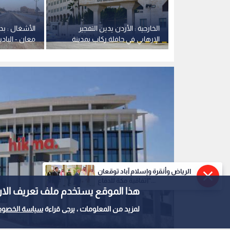
الحكمة للأدوية
0
0
الرياض وأنقرة وإسلام آباد توقعان
"اتفاقية مكة للدفاع...
هذا الموقع يستخدم ملف تعريف الارتباط e
دولار بالنصف الأول
لمزيد من المعلومات ، يرجى قراءة
سياسة الخصوص