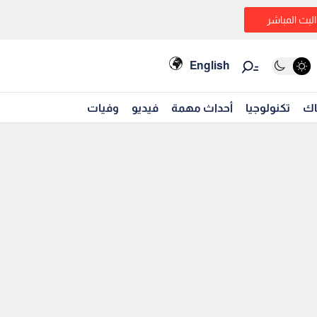
البث المباشر
English
اك
تكنولوجيا
أحداث مهمة
فيديو
وفيات