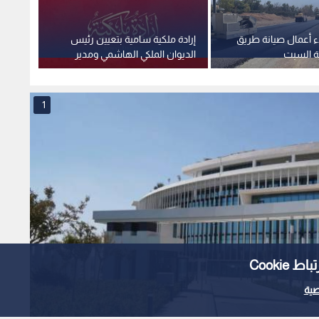
إيرادات "الحكمة للأدوية" ترتفع إلى 1.728 مليار
Cooki
ية