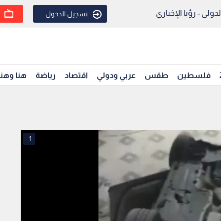
ولي - رؤيا الإخباري
تسجيل الدخول
فلسطين
طقس
عربي ودولي
اقتصاد
رياضة
هنا وهن
1