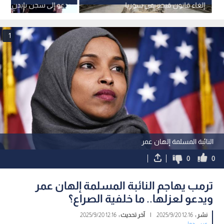
إلغاء قانون قيصر عن سوريا
يدعو إلى سجن بايدن بعد 
يكشف تجاوز
"Arctic Frost"
1
النائبة المسلمة إلهان عمر
0
0
ترمب يهاجم النائبة المسلمة إلهان عمر
ويدعو لعزلها.. ما خلفية الصراع؟
نشر :
12:16 2025/9/20
|
آخر تحديث :
12:16 2025/9/20