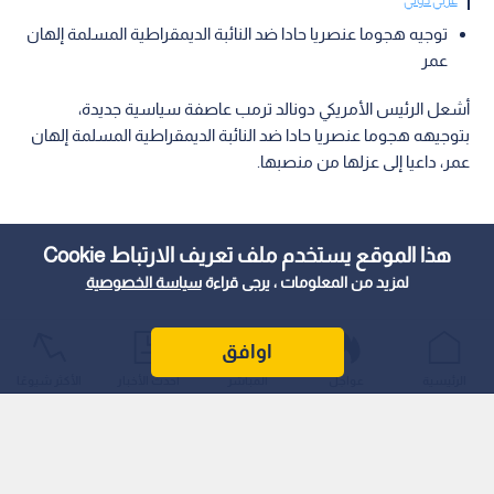
عربي دولي
توجيه هجوما عنصريا حادا ضد النائبة الديمقراطية المسلمة إلهان
عمر
أشعل الرئيس الأمريكي دونالد ترمب عاصفة سياسية جديدة،
بتوجيهه هجوما عنصريا حادا ضد النائبة الديمقراطية المسلمة إلهان
عمر، داعيا إلى عزلها من منصبها.
هذا الموقع يستخدم ملف تعريف الارتباط Cookie
لمزيد من المعلومات ، يرجى قراءة
سياسة الخصوصية
اوافق
الرئيسية
عواجل
المباشر
أحدث الأخبار
الأكثر شيوعًا
ويأتي هذا الهجوم، الذي جاء ردا على تعليق أدلت به عمر حول اغتيال