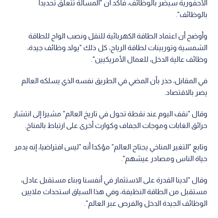
الأحفورية سيضر بالوظائف، فأكد أن "المسألة تتعلق تحديدا
بالوظائف".
وأوضح أن اعتماد الطاقة الكهربائية للنقل ونصب الواح للطاقة
الشمسية وتوربينات لطاقة الرياح، كل ذلك "يولد وظائف جيدة،
وظائف عالية الدخل، للعمال الأمريكيين".
في المقابل، حذر بأن المضي في الطريق نفسه الذي يسلكه العالم
يضر بالاقتصاد.
وقال "نقف اليوم عند نقطة تحول في تاريخ العالم" مشيرا إلى انتشار
حرائق الغابات وموجات الجفاف وكوارث أخرى على ارتباط بالمناخ.
وتابع "التغير المناخي يجتاح العالم" مؤكدا أنه "ليس افتراضيا، إنه يدمر
حياة الناس ومصادر عيشهم".
وقال "لدينا القدرة على الاستثمار في أنفسنا وبناء مستقبل عادل،
مستقبل من الطاقة النظيفة، وفي هذا السياق استحداث ملايين
الوظائف الجيدة الدخل والفرص عبر العالم".