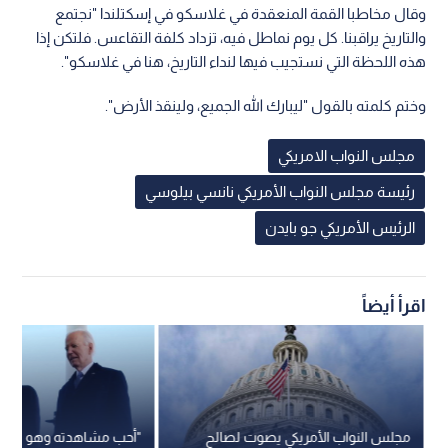
وقال مخاطبا القمة المنعقدة في غلاسكو في إسكتلندا "نجتمع
والتاريخ يراقبنا. كل يوم نماطل فيه، تزداد كلفة التقاعس. فلتكن إذا
هذه اللحظة التي نستجيب فيها لنداء التاريخ، هنا في غلاسكو".
وختم كلمته بالقول "ليبارك الله الجميع، ولينقذ الأرض".
مجلس النواب الامريكي
رئيسة مجلس النواب الأمريكي نانسي بيلوسي
الرئيس الأمريكي جو بايدن
اقرأ أيضاً
مجلس النواب الأمريكي يصوت لصالح
"أحب مشاهدته وهو يتلوى