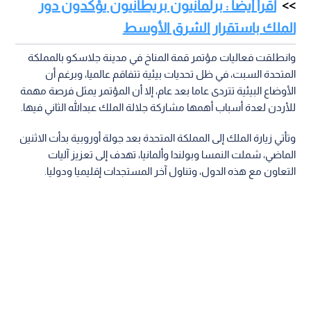
اقرأ أيضا : برلمانيون بريطانيون يؤكدون دور
الملك باستقرار الشرق الأوسط
وانطلقت فعاليات مؤتمر قمة المناخ في مدينة جلاسكو بالمملكة
المتحدة السبت، في ظل تحديات بيئية تتفاقم عالميا، وبرغم أن
الأوضاع البيئية تتردى عاما بعد عام، إلا أن المؤتمر يمثل فرصة مهمة
للأردن لعدة أسباب أهمها مشاركة جلالة الملك عبدالله الثاني فيها.
وتأتي زيارة الملك إلى المملكة المتحدة بعد جولة أوروبية بدأت الاثنين
الماضي، شملت النمسا وبولندا وألمانيا، تهدف إلى تعزيز آليات
التعاون مع هذه الدول، وتناول آخر المستجدات إقليميا ودوليا.