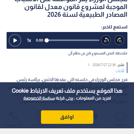
الموجبة لمشروع قانون معدل لقانون
المصادر الطبيعية لسنة 2026
استمع للخبر:
1
x
0:00
ملاحظة: النص المسموع ناتج عن نظام آلي
نشر :
22:34 2026/7/27
|
الأردن
قرر مجلس الوزراء في جلسته التي عقدها الاثنين، برئاسة رئيس
الوزراء جعفر حسان، الموافقة على الأسباب الموجبة لمشروع قانون
هذا الموقع يستخدم ملف تعريف الارتباط Cookie
معدل لقانون المصادر الطبيعية لسنة 2026م؛ تمهيدا لإحالته إلى
لمزيد من المعلومات ، يرجى قراءة
سياسة الخصوصية
ديوان التشريع والرأي للسير في إجراءات إقراره حسب الأصول.
اوافق
الرئيسية
عواجل
المباشر
أحدث الأخبار
الأكثر شيوعًا