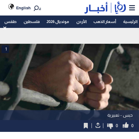
English
الرئيسية
أسعار الذهب
الأردن
مونديال 2026
فلسطين
طقس
1
حبس - تعبيرية
0
0