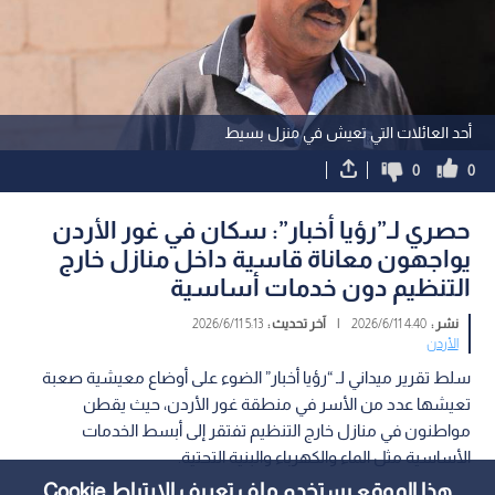
أحد العائلات التي تعيش في منزل بسيط
0
0
حصري لـ”رؤيا أخبار”: سكان في غور الأردن
يواجهون معاناة قاسية داخل منازل خارج
التنظيم دون خدمات أساسية
نشر :
4:40 2026/6/11
|
آخر تحديث :
5:13 2026/6/11
الأردن
سلط تقرير ميداني لـ “رؤيا أخبار” الضوء على أوضاع معيشية صعبة
تعيشها عدد من الأسر في منطقة غور الأردن، حيث يقطن
مواطنون في منازل خارج التنظيم تفتقر إلى أبسط الخدمات
الأساسية مثل الماء والكهرباء والبنية التحتية.
هذا الموقع يستخدم ملف تعريف الارتباط Cookie