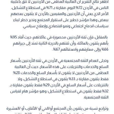
أظهر نتائج التقرير أن الغالبية العظمى من الأردنيين لا تثق بأغلبية
الناس في الأردن 72% اليوم، مقارنة بـ 71% في استطلاع التشكيل،
الأمر الذي يعني أن الأردنيين والمقيمين بالأردن لا يثقون بعضهم
ببعض وهذا مؤشر خطير على استقرار المجتمع ونذير خطر لبناء
سياسات اندماج اجتماعي ونمو اقتصادي وإصلاح سياسي.
بالمقابل، فإن ثقة الأردنيين محصورة في عائلاتهم، حيث أفاد 95%
بأنهم يثقون بالعائلة، وأن ثقتهم بالدرجة الثانية تمتد إلى جيرانهم
66% وإلى معارفهم واصدقائهم 67%.
وتجلى انعدام الثقة المجتمعية في الأردن في ثقة الأردنيين بأسعار
السلع والخدمات والتنزيلات على هذه الأسعار، حيث أن الغالبية
العظمى من الأردنيين لا يثقون لا بأسعار السلع والخدمات 28%
فقط يثقون مقارنة بـ 33% يثقون في استطلاع التشكيل، ولا
بالتنزيلات على أسعار السلع في الأردن 29% فقط يثقون مقارنة بـ
32% فقط يثقون في استطلاع التشكيل؛ وهو مؤشر هام لقياس
الثقة المجتمعية.
وتراجع نسبة من يثقون بأن المجتمع أو/الحي أو /الأقارب أو /العشيرة