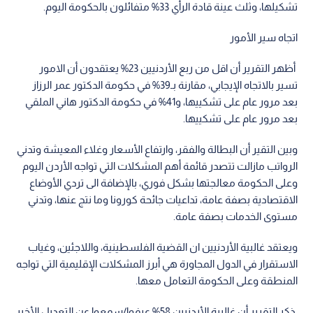
تشكيلها، وثلث عينة قادة الرأي 33% متفائلون بالحكومة اليوم.
اتجاه سير الأمور
أظهر التقرير أن اقل من ربع الأردنيين 23% يعتقدون أن الامور
تسير بالاتجاه الإيجابي، مقارنة بـ39% في حكومة الدكتور عمر الرزاز
بعد مرور عام على تشكييها، و41% في حكومة الدكتور هاني الملقي
بعد مرور عام على تشكييها.
وبين التقير أن البطالة والفقر، وارتفاع الأسعار وغلاء المعيشة وتدني
الرواتب مازالت تتصدر قائمة أهم المشكلات التي تواجه الأردن اليوم
وعلى الحكومة معالجتها بشكل فوري، بالإضافة الى تردي الأوضاع
الاقتصادية بصفة عامة، تداعيات جائحة كورونا وما نتج عنها، وتدني
مستوى الخدمات بصفة عامة.
ويعتقد غالبية الأردنيين ان القضية الفلسطينية، واللاجئين، وغياب
الاستقرار في الدول المجاورة هي أبرز المشكلات الإقليمية التي تواجه
المنطقة وعلى الحكومة التعامل معها.
ذكر التقرير أن غالبية الأردنيين 58% عرفوا/سمعوا عن التعديل الأخير