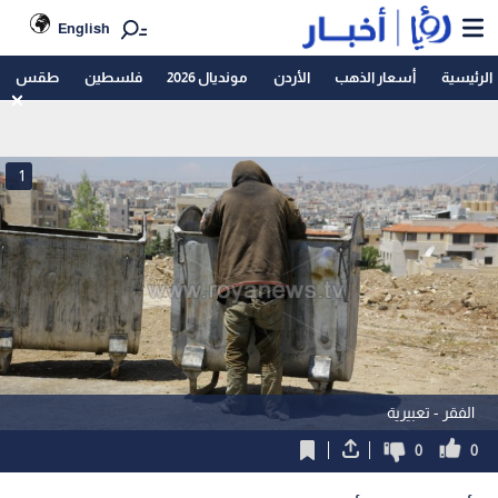
English
الرئيسية
أسعار الذهب
الأردن
مونديال 2026
فلسطين
طقس
1
الفقر - تعبيرية
0
0