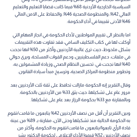
السياسية الخارجية الأردنية 68% فيما كانت قضايا التعليم والتعليم
العالي 42%، والمنظومة الصحية 46%، والحفاظ على الامن المائي
46% الأدنى تقييما في أداء الحكومة.
اما بالنظر الى تقييم المواطنين لأداء الحكومة في انجاز المهام التي
أوكلت لها في كتاب التكليف السامي، فقد تفاوت هذه التقييمات
بشكل ملحوظ، حيث ترى غالبية الأردنيين وأكثر من 50% انها نجحت
في ملفات: دعم الفلسطينيين، ودعم القوات المسلحة، ويرى حوالي
40% انها نجحت في: تحسين النظام الصحي وزيادة المشمولين به،
وتطوير منظومة المراكز الصحية، وترسيخ مبدأ سيادة القانون.
وقال التقرير إنه الحكومة مازالت تحافظ على ثقة ثلث الأردنيين بعد
مرور عام على تشكيلها، حيث يثق 33% من الأردنيين بالحكومة.
وبالمقارنة مع 33% بحكومة الرزاز بعد عام على تشكيلها.
وبين التقرير أن أقل من نصف الأردنيين 42% يتابعون ما قامت/تقوم
به الحكومة الحالية منذ تشكيلها وحتى الآن، مقارنة بـ 89% من عينة
قادة الرأي تابعوا/يتابعون ما قامت/تقوم به الحكومة، وأكثر من
نصف الأردنيين 52% قيموا الأداء الإعلامي لحكومة الدكتور بشر