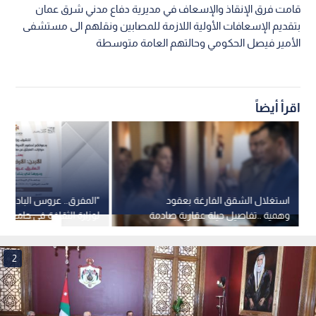
قامت فرق الإنقاذ والإسعاف في مديرية دفاع مدني شرق عمان
بتقديم الإسعافات الأولية اللازمة للمصابين ونقلهم الى مستشفى
الأمير فيصل الحكومي وحالتهم العامة متوسطة
اقرأ أيضاً
استغلال الشقق الفارغة بعقود
"المفرق.. عروس البادية"..
وهمية ..تفاصيل حيلة عقارية صادمة
لوزارة الثقافة في جامعة "
في عمان
الأحد
2