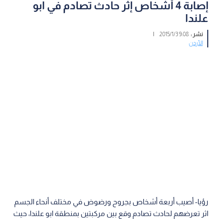
إصابة 4 أشخاص إثر حادث تصادم في ابو
علندا
نشر :
9:08 2015/1/3
|
الأردن
رؤيا- أصيب أربعة أشخاص بجروح ورضوض في مختلف أنحاء الجسم
اثر تعرضهم لحادث تصادم وقع بين مركبتين بمنطقة ابو علندا، حيث