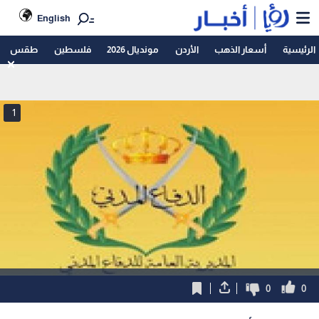
English
الرئيسية
أسعار الذهب
الأردن
مونديال 2026
فلسطين
طقس
1
0
0