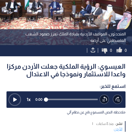
المتحدثون: المواقف الأردنية بقيادة الملك تعزز صمود الشعب
الفلسطيني على أرضه
0
0
العيسوي: الرؤية الملكية جعلت الأردن مركزا
واعدا للاستثمار ونموذجا في الاعتدال
استمع للخبر:
1
x
0:00
ملاحظة: النص المسموع ناتج عن نظام آلي
نشر :
منذ 8 ساعات
|
الأردن