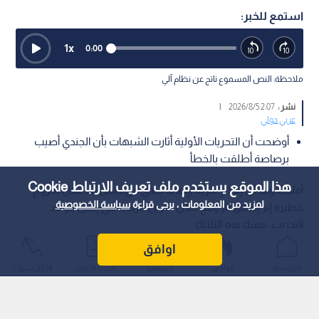
استمع للخبر:
1
x
0:00
ملاحظة: النص المسموع ناتج عن نظام آلي
نشر :
2:07 2026/8/5
|
عربي دولي
أوضحت أن التحريات الأولية أثارت الشبهات بأن الجندي أصيب
برصاصة أطلقت بالخطأ
هذا الموقع يستخدم ملف تعريف الارتباط Cookie
أفادت وسائل إعلام عبرية بإصابة جندي في جيش الاحتلال بجروح
لمزيد من المعلومات ، يرجى قراءة
سياسة الخصوصية
خطيرة إثر إطلاق نار وقع خلال تمرين للرماية في إحدى قواعد
التدريب، مساء يوم الثلاثاء
اوافق
الرئيسية
عواجل
المباشر
أحدث الأخبار
الأكثر شيوعًا