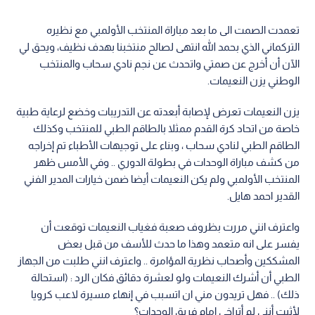
تعمدت الصمت الى ما بعد مباراة المنتخب الأولمبي مع نظيره
التركماني الذي بحمد الله انتهى لصالح منتخبنا بهدف نظيف، ويحق لي
الآن أن أخرج عن صمتي واتحدث عن نجم نادي سحاب والمنتخب
الوطني يزن النعيمات.
يزن النعيمات تعرض لإصابة أبعدته عن التدريبات وخضع لرعاية طبية
خاصة من اتحاد كرة القدم ممثلا بالطاقم الطبي للمنتخب وكذلك
الطاقم الطبي لنادي سحاب ، وبناء على توجيهات الأطباء تم إخراجه
من كشف مباراة الوحدات في بطولة الدوري .. وفي الأمس ظهر
المنتخب الأولمبي ولم يكن النعيمات أيضا ضمن خيارات المدير الفني
القدير احمد هايل.
واعترف انني مررت بظروف صعبة فغياب النعيمات توقعت أن
يفسر على انه متعمد وهذا ما حدث للأسف من قبل بعض
المشككين وأصحاب نظرية المؤامرة .. واعترف انني طلبت من الجهاز
الطبي أن أشرك النعيمات ولو لعشرة دقائق فكان الرد : (استحالة
ذلك) .. فهل تريدون مني ان اتسبب في إنهاء مسيرة لاعب كرويا
لأثبت أنني لم أتراخى امام فريق الوحدات؟