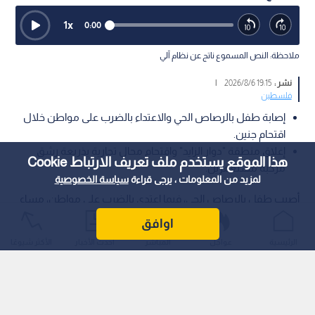
1
x
0:00
ملاحظة: النص المسموع ناتج عن نظام آلي
نشر :
19:15 2026/8/6
|
فلسطين
إصابة طفل بالرصاص الحي والاعتداء بالضرب على مواطن خلال
اقتحام جنين.
إغلاق منطقة "دوار الزايد" واقتحام محال تجارية بذريعة رشق
هذا الموقع يستخدم ملف تعريف الارتباط Cookie
مركبة مستعمرين.
لمزيد من المعلومات ، يرجى قراءة
سياسة الخصوصية
أصيب طفل بالرصاص الحي، فيما اعتدي بالضرب على مواطن، مساء
يوم الخميس، خلال اقتحام قوات الاحتلال لوسط مدينة جنين.
اوافق
الرئيسية
عواجل
المباشر
أحدث الأخبار
الأكثر شيوعًا