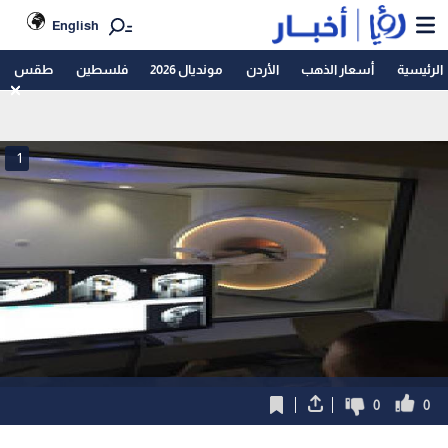
English
الرئيسية
أسعار الذهب
الأردن
مونديال 2026
فلسطين
طقس
1
0
0