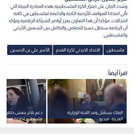
وشدد البيان على اعتزاز الكرة الفلسطينية بهذه المبادرة النبيلة التي
تأتي امتدادا للمواقف الأردنية الثابتة والداعمة لفلسطين في كافة
المجالات، مؤكدا أن هذا التعاون يعزز أواصر الشراكة الرياضية ويؤكد
أن الرياضة ستظل جسرا للتضامن والتكامل بين الشعبين الأردني
والفلسطيني.
فلسطين
الاتحاد الاردني لكرة القدم
الأمير علي بن الحسين
اقرأ أيضاً
الملك يستقبل وفد اللجنة الوزارية
دعم بلاتر ينعش حظوظ 
العربية -فيديو
فلسطين لخلافة إنفانتينو 