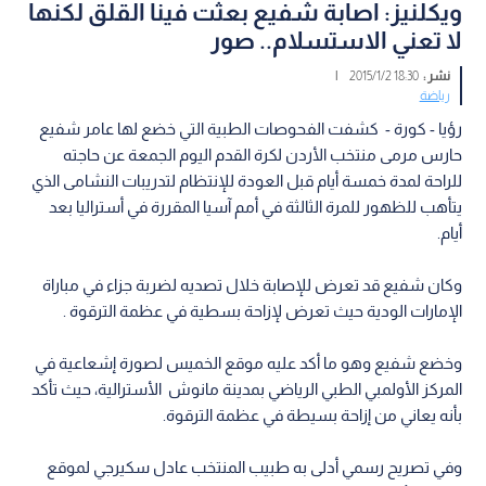
ويكلنيز: اصابة شفيع بعثت فينا القلق لكنها
لا تعني الاستسلام.. صور
نشر :
18:30 2015/1/2
|
رياضة
رؤيا - كورة - كشفت الفحوصات الطبية التي خضع لها عامر شفيع
حارس مرمى منتخب الأردن لكرة القدم اليوم الجمعة عن حاجته
للراحة لمدة خمسة أيام قبل العودة للإنتظام لتدريبات النشامى الذي
يتأهب للظهور للمرة الثالثة في أمم آسيا المقررة في أستراليا بعد
أيام.
وكان شفيع قد تعرض للإصابة خلال تصديه لضربة جزاء في مباراة
الإمارات الودية حيث تعرض لإزاحة بسطية في عظمة الترقوة .
وخضع شفيع وهو ما أكد عليه موقع الخميس لصورة إشعاعية في
المركز الأولمبي الطبي الرياضي بمدينة مانوش الأسترالية، حيث تأكد
بأنه يعاني من إزاحة بسيطة في عظمة الترقوة.
وفي تصريح رسمي أدلى به طبيب المنتخب عادل سكيرجي لموقع