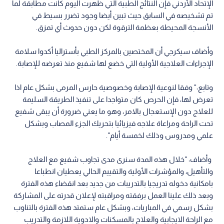
الإتحاد الأردني فإن النتائج الطبية التي ظهرت اليوم كانت مطابقة لما
تم تشخيصه في السابق حيث تبين أيضا وجود تضرر بسيط في
الأنسجة المحيطة بعظمة الترقوة لكن دون حدوث أي تمزق.
وأضاف سيكرجي أن المختصين بالمركز الطبي بأستراليا أكدوا سلامة
الإجراءات العلاجية الأولية التي خضع لها شفيع منذ تعرضه للإصابة.
وتابع:" وفقا لنوعية الإصابة وخصوصية حارس المرمى بشكل عام اذا
تعرض لها، فإن الحرص كان متواجدا على تنفيذ الطريقة السليمة
للعلاج دون الإستعجال بالامر، وهو ما يعني ضرورة أن يبقى شفيع
تحت الراحة ومراعاة علاجه فيزيائيا بتحريك الجزء المصاب وبشكل
علمي ومدروس وذلك لخمسة أيام".
وأضاف: "خلال هذه المدة سنرى مدى تجاوب شفيع مع العلاج
والتأهيل، والمؤشرات الأولية والتقييم الحالي يعطيان انطباعا
بامكانية دخوله تدريجيا بالتدريبات من جديد بعد انقضاء هذه الفترة
وبعد ذلك علينا العمل برفقته ومراقبته لإعلان قدرته على المشاركة
بشكل رسمي في المباريات، وبشكل عام ستمتد هذه الفترة بالتناوب
مع الراحة الايجابية والعلاج بالمسكنات والادوية اللازمة والتدريب