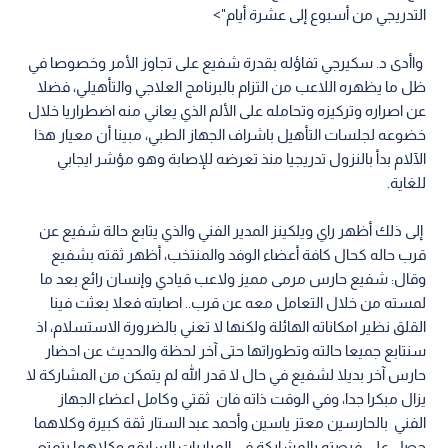
التدريجي من أسبوع إلى عشرة أيام">
واأدى د. سكيرجي تفاؤله بقدرة شفيع على تجاوز الأمر وخصوصا في
ظل ما يظهره اللاعب من التزام بالبرنامج العلاجي والتأهيلي، فضلا
عن اصراره وتركيزه وتحامله على الألم الذي يعاني منه اضطراريا خلال
خضوعه لجلسات التأهيل باشراف الجهاز الطبي، مبينا أن معيار هذا
الآلام بدأ بالنزول تدريجيا منذ تعرضه للإصابة وهو مؤشر ايجابي
للغاية.
إلى ذلك أظهر راي ويلكينز المدير الفني والذي يتابع حالة شفيع عن
قرب حاله كحال كافة أعضاء الوفد والمنتخب، أظهر ثقته بشفيع
وقال: شفيع حارس مرمى مميز ولاعب قيادي وإنسان رائع بعد ما
لمسته من خلال التعامل معه عن قرب.. اصابته فعلا بعثت فينا
القلق نظير امكاناته الهائلة ولكنها لا تعني بالضرورة الاستسلام، اذ
سنتابع جميعا حالته وتطوراتها حتى آخر لحظة والحديث عن احضار
حارس آخر بديلا لشفيع في حال لا قدر الله لم يتمكن من المشاركة لا
يزال مبكرا جدا، وفي الوقت ذاته فان ثقتي وكامل اعضاء الجهاز
الفني بالحارسين معتز ياسين وأحمد عبد الستار ثقة كبيرة وكلاهما
حصل على فرصته بالمشاركة في المباريات السابقه وكلاهما يتمتع